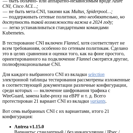
— быть облачно- или аппаратно-независимым вроде
Azure
CNI, Cisco ACI…;
— не быть мета-CNI, такими как
Multus, Spiderpool…;
— поддерживать сетевые политики,
это необязательно, но
доступность такой возможности важна в 2024 году;
— легко устанавливаться стандартными командами
Kubernetes.
В тестирование CNI включен
Flannel
, хотя соответствует не
всем требованиям, особенно по сетевым политикам. Сделано
это в целях сравнения и оценки того, как на фоне простого,
ориентированного на подключение
Flannel
смотрятся другие,
полнофункциональные CNI.
Для каждого выбранного CNI из вкладки
selection
электронной таблицы тестирования рассмотрены изложенные
в соответствующей документации различные конфигурации,
среди которых — включение шифрования трафика с
WireGuard, замена kube-proxy на eBPF и т. д. Всего
протестирован 21 вариант CNI из вкладки
variants
.
Вот семь выбранных CNI с их вариантами, итого 21
конфигурация:
Antrea v1.15.0
Варианты: стандартный / без инкапсуляции / IPsec /