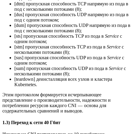
[dtm] пропускная способность TCP напрямую из пода в
под с несколькими потоками (8);
[dus] пропускная способность UDP напрямую из пода в
под с одним потоком;
[dum] пропускная способность UDP напрямую из пода в
под с несколькими потоками (8);
[sts] пропускная способность TCP из пода в
Service
с
одним потоком;
[stm] пропускная способность TCP из пода в
Service
с
несколькими потоками (8);
[sus] пропускная способность UDP из пода в
Service
с
одним потоком;
[sum] пропускная способность UDP из пода в
Service
с
несколькими потоками (8);
[teardown] деинсталляция всех узлов и кластера
Kubernetes.
Этим протоколом формируется исчерпывающее
представление о производительности, надежности и
потреблении ресурсов каждого CNI — основа для
содержательных сравнений и выводов.
1.3) Переход к сети 40 Гбит