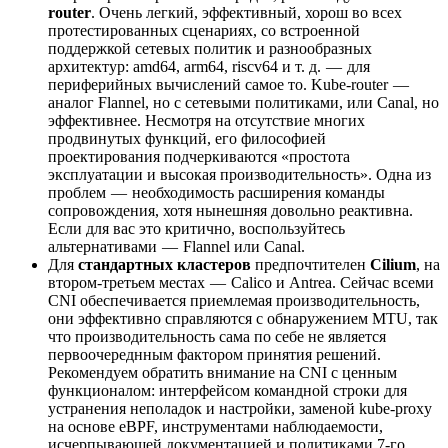
router
. Очень легкий, эффективный, хорош во всех
протестированных сценариях, со встроенной
поддержкой сетевых политик и разнообразных
архитектур: amd64, arm64, riscv64 и т. д. — для
периферийных вычислений самое то. Kube-router —
аналог Flannel, но с сетевыми политиками, или Canal, но
эффективнее. Несмотря на отсутствие многих
продвинутых функций, его философией
проектирования подчеркиваются «простота
эксплуатации и высокая производительность». Одна из
проблем — необходимость расширения команды
сопровождения, хотя нынешняя довольно реактивна.
Если для вас это критично, воспользуйтесь
альтернативами — Flannel или Canal.
Для
стандартных кластеров
предпочтителен
Cilium
, на
втором-третьем местах — Calico и Antrea. Сейчас всеми
CNI обеспечивается приемлемая производительность,
они эффективно справляются с обнаружением MTU, так
что производительность сама по себе не является
первоочереднным фактором принятия решений.
Рекомендуем обратить внимание на CNI с ценным
функционалом: интерфейсом командной строки для
устранения неполадок и настройки, заменой kube-proxy
на основе eBPF, инструментами наблюдаемости,
исчерпывающей документацией и политиками 7-го