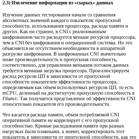
2.3) Извлечение информации из «сырых» данных
Изучение данных тестирования начали со сравнения
абсолютных значений каждого показателя: пропускной
способности, использования процессора, расхода памяти и
других. Как ни странно, в CNI с реализованным
шифрованием часто расходуется меньше ресурсов процессора,
чем в CNI без шифрования и операционной системы. Но это
объясняется не отсутствием необходимости в аппаратной
разгрузке шифрования. В шифрованных CNI значительно
ниже производительность и пропускная способность,
соответственно, для управления меньшим потоком данных
требуется меньшая загрузка процессора. Проиллюстрируем
расход ресурсов ЦП в зависимости от пропускной
способности показателем эффективности процессора,
определяемым как объем используемых ресурсов ЦП, то есть
mCPU
, деленный на достигнутую пропускную способность в
Гбит/с
. Так получается представление об эффективности CNI
относительно показателя его производительности.
Что касается расхода памяти, объем потребляемой CNI
оперативной памяти не коррелирует с его пропускной
способностью. Кривые расходования памяти при разных
нагрузках были плавными, а значит, корректировать этот
показатель в зависимости от пропускной способности, как это