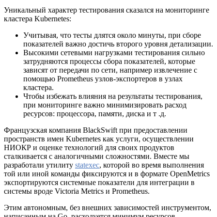
Уникальный характер тестирования сказался на мониторинге
кластера Kubernetes:
Учитывая, что тесты длятся около минуты, при сборе
показателей важно достичь второго уровня детализации.
Высокими сетевыми нагрузками тестирования сильно
затрудняются процессы сбора показателей, которые
зависят от передачи по сети, например извлечение с
помощью Prometheus узлов-экспортеров в узлах
кластера.
Чтобы избежать влияния на результаты тестирования,
при мониторинге важно минимизировать расход
ресурсов: процессора, памяти, диска и т .д.
Французская компания BlackSwift при предоставлении
пространств имен Kubernetes как услуги, осуществлении
НИОКР и оценке технологий для своих продуктов
сталкивается с аналогичными сложностями. Вместе мы
разработали утилиту
statexec
, которой во время выполнения
той или иной команды фиксируются и в формате OpenMetrics
экспортируются системные показатели для интеграции в
системы вроде Victoria Metrics и Prometheus.
Этим автономным, без внешних зависимостей инструментом,
написанным на Go, расходуется минимум ресурсов.