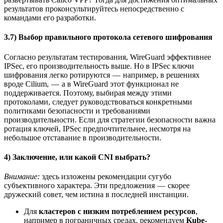
результатов проконсультируйтесь непосредственно с
командами его разработки.
3.7) Выбор правильного протокола сетевого шифрования
Согласно результатам тестирования, WireGuard эффективнее
IPSec, его производительность выше. Но в IPSec ключи
шифрования легко ротируются — например, в решениях
вроде Cilium, — а в WireGuard этот функционал не
поддерживается. Поэтому, выбирая между этими
протоколами, следует руководствоваться конкретными
политиками безопасности и требованиями
производительности. Если для стратегии безопасности важна
ротация ключей, IPSec предпочтительнее, несмотря на
небольшое отставание в производительности.
4) Заключение, или какой CNI выбрать?
Внимание:
здесь изложены рекомендации сугубо
субъективного характера. Эти предложения — скорее
дружеский совет, чем истина в последней инстанции.
Для
кластеров с низким потреблением ресурсов
,
например в пограничных средах, рекомендуем
Kube-