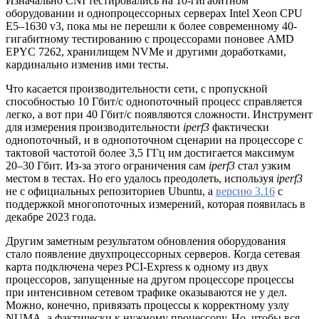
Изначально CNI тестировались на 10-гигабитном
оборудовании и однопроцессорных серверах Intel Xeon CPU
E5–1630 v3, пока мы не перешли к более современному 40-
гигабитному тестированию с процессорами поновее AMD
EPYC 7262, хранилищем NVMe и другими доработками,
кардинально изменив ими тесты.
Что касается производительности сети, с пропускной
способностью 10 Гбит/с однопоточный процесс справляется
легко, а вот при 40 Гбит/с появляются сложности. Инструмент
для измерения производительности
iperf3
фактически
однопоточный, и в однопоточном сценарии на процессоре с
тактовой частотой более 3,5 ГГц им достигается максимум
20–30 Гбит. Из-за этого ограничения сам
iperf3
стал узким
местом в тестах. Но его удалось преодолеть, используя
iperf3
не с официальных репозиториев Ubuntu, а
версию 3.16
с
поддержкой многопоточных измерений, которая появилась в
декабре 2023 года.
Другим заметным результатом обновления оборудования
стало появление двухпроцессорных серверов. Когда сетевая
карта подключена через PCI-Express к одному из двух
процессоров, запущенные на другом процессоре процессы
при интенсивном сетевом трафике оказываются не у дел.
Можно, конечно, привязать процессы к корректному узлу
NUMA, а фактически к нужному процессору. Но, чтобы вся