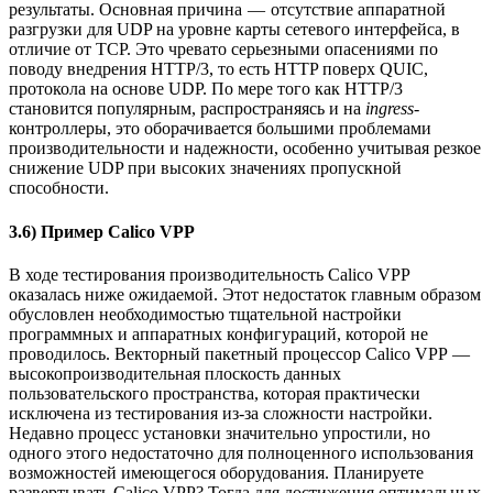
результаты. Основная причина — отсутствие аппаратной
разгрузки для UDP на уровне карты сетевого интерфейса, в
отличие от TCP. Это чревато серьезными опасениями по
поводу внедрения HTTP/3, то есть HTTP поверх QUIC,
протокола на основе UDP. По мере того как HTTP/3
становится популярным, распространяясь и на
ingress
-
контроллеры, это оборачивается большими проблемами
производительности и надежности, особенно учитывая резкое
снижение UDP при высоких значениях пропускной
способности.
3.6) Пример Calico VPP
В ходе тестирования производительность Calico VPP
оказалась ниже ожидаемой. Этот недостаток главным образом
обусловлен необходимостью тщательной настройки
программных и аппаратных конфигураций, которой не
проводилось. Векторный пакетный процессор Calico VPP —
высокопроизводительная плоскость данных
пользовательского пространства, которая практически
исключена из тестирования из-за сложности настройки.
Недавно процесс установки значительно упростили, но
одного этого недостаточно для полноценного использования
возможностей имеющегося оборудования. Планируете
развертывать Calico VPP? Тогда для достижения оптимальных