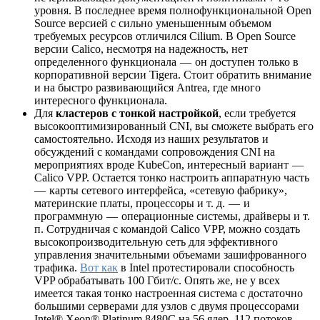
уровня. В последнее время полнофункциональной Open
Source версией с сильно уменьшенным объемом
требуемых ресурсов отличился Cilium. В Open Source
версии Calico, несмотря на надежность, нет
определенного функционала — он доступен только в
корпоративной версии Tigera. Стоит обратить внимание
и на быстро развивающийся Antrea, где много
интересного функционала.
Для
кластеров с тонкой настройкой
, если требуется
высокооптимизированный CNI, вы сможете выбрать его
самостоятельно. Исходя из наших результатов и
обсуждений с командами сопровождения CNI на
мероприятиях вроде KubeCon, интересный вариант —
Calico VPP. Остается тонко настроить аппаратную часть
— карты сетевого интерфейса, «сетевую фабрику»,
материнские платы, процессоры и т. д. — и
программную — операционные системы, драйверы и т.
п. Сотрудничая с командой Calico VPP, можно создать
высокопроизводительную сеть для эффективного
управления значительными объемами зашифрованного
трафика.
Вот как
в Intel протестировали способность
VPP обрабатывать 100 Гбит/с. Опять же, не у всех
имеется такая тонко настроенная система с достаточно
большими серверами для узлов с двумя процессорами
Intel® Xeon® Platinum 8480C на 56 ядер, 112 потоков,