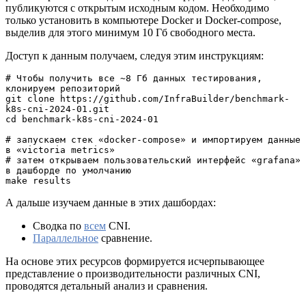
публикуются с открытым исходным кодом. Необходимо
только установить в компьютере Docker и Docker-compose,
выделив для этого минимум 10 Гб свободного места.
Доступ к данным получаем, следуя этим инструкциям:
# Чтобы получить все ~8 Гб данных тестирования, 
клонируем репозиторий
git clone https://github.com/InfraBuilder/benchmark-
k8s-cni-2024-01.git
cd benchmark-k8s-cni-2024-01
# запускаем стек «docker-compose» и импортируем данные 
в «victoria metrics»
# затем открываем пользовательский интерфейс «grafana» 
в дашборде по умолчанию
make results
А дальше изучаем данные в этих дашбордах:
Сводка по
всем
CNI.
Параллельное
сравнение.
На основе этих ресурсов формируется исчерпывающее
представление о производительности различных CNI,
проводятся детальный анализ и сравнения.