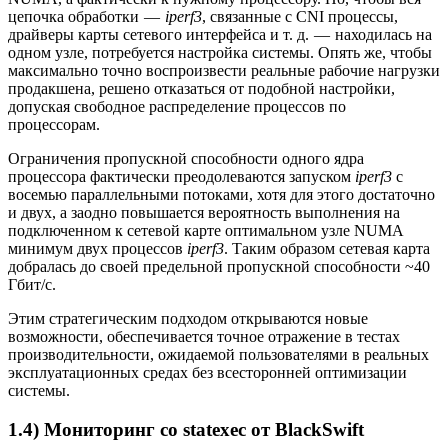
цепочка обработки —
iperf3
, связанные с CNI процессы,
драйверы карты сетевого интерфейса и т. д. — находилась на
одном узле, потребуется настройка системы. Опять же, чтобы
максимально точно воспроизвести реальные рабочие нагрузки
продакшена, решено отказаться от подобной настройки,
допуская свободное распределение процессов по
процессорам.
Ограничения пропускной способности одного ядра
процессора фактически преодолеваются запуском
iperf3
с
восемью параллельными потоками, хотя для этого достаточно
и двух, а заодно повышается вероятность выполнения на
подключенном к сетевой карте оптимальном узле NUMA
минимум двух процессов
iperf3
. Таким образом сетевая карта
добралась до своей предельной пропускной способности ~40
Гбит/с.
Этим стратегическим подходом открываются новые
возможности, обеспечивается точное отражение в тестах
производительности, ожидаемой пользователями в реальных
эксплуатационных средах без всесторонней оптимизации
системы.
1.4) Мониторинг со statexec от BlackSwift