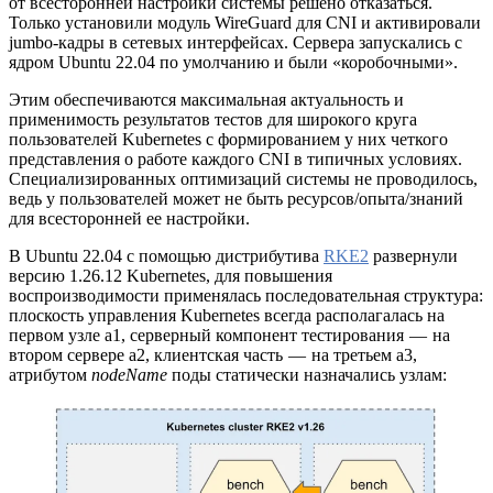
от всесторонней настройки системы решено отказаться.
Только установили модуль WireGuard для CNI и активировали
jumbo-кадры в сетевых интерфейсах. Сервера запускались с
ядром Ubuntu 22.04 по умолчанию и были «коробочными».
Этим обеспечиваются максимальная актуальность и
применимость результатов тестов для широкого круга
пользователей Kubernetes с формированием у них четкого
представления о работе каждого CNI в типичных условиях.
Специализированных оптимизаций системы не проводилось,
ведь у пользователей может не быть ресурсов/опыта/знаний
для всесторонней ее настройки.
В Ubuntu 22.04 с помощью дистрибутива
RKE2
развернули
версию 1.26.12 Kubernetes, для повышения
воспроизводимости применялась последовательная структура:
плоскость управления Kubernetes всегда располагалась на
первом узле a1, серверный компонент тестирования — на
втором сервере a2, клиентская часть — на третьем a3,
атрибутом
nodeName
поды статически назначались узлам: