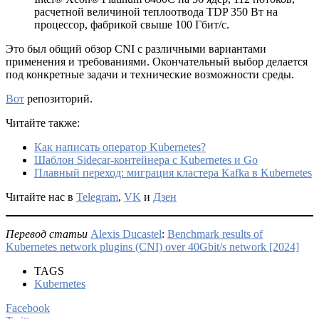
расчетной величиной теплоотвода TDP 350 Вт на
процессор, фабрикой свыше 100 Гбит/с.
Это был общий обзор CNI с различными вариантами
применения и требованиями. Окончательный выбор делается
под конкретные задачи и технические возможности среды.
Вот
репозиторий.
Читайте также:
Как написать оператор Kubernetes?
Шаблон Sidecar-контейнера с Kubernetes и Go
Плавный переход: миграция кластера Kafka в Kubernetes
Читайте нас в
Telegram
,
VK
и
Дзен
Перевод статьи
Alexis Ducastel
:
Benchmark results of
Kubernetes network plugins (CNI) over 40Gbit/s network [2024]
TAGS
Kubernetes
Facebook