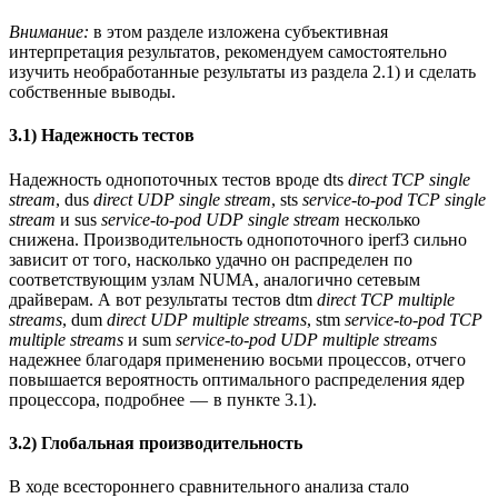
Внимание:
в этом разделе изложена субъективная
интерпретация результатов, рекомендуем самостоятельно
изучить необработанные результаты из раздела 2.1) и сделать
собственные выводы.
3.1) Надежность тестов
Надежность однопоточных тестов вроде dts
direct TCP single
stream
, dus
direct UDP single stream
, sts
service-to-pod TCP single
stream
и sus
service-to-pod UDP single stream
несколько
снижена. Производительность однопоточного iperf3 сильно
зависит от того, насколько удачно он распределен по
соответствующим узлам NUMA, аналогично сетевым
драйверам. А вот результаты тестов dtm
direct TCP multiple
streams
, dum
direct UDP multiple streams
, stm
service-to-pod TCP
multiple streams
и sum
service-to-pod UDP multiple streams
надежнее благодаря применению восьми процессов, отчего
повышается вероятность оптимального распределения ядер
процессора, подробнее — в пункте 3.1).
3.2) Глобальная производительность
В ходе всестороннего сравнительного анализа стало