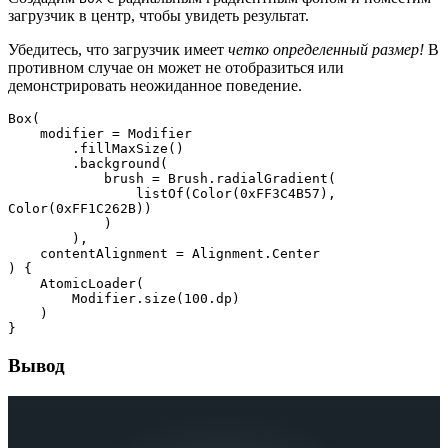
загрузчик в центр, чтобы увидеть результат.
Убедитесь, что загрузчик имеет
четко определенный размер!
В
противном случае он может не отобразиться или
демонстрировать неожиданное поведение.
Box(
    modifier = Modifier
        .fillMaxSize()
        .background(
            brush = Brush.radialGradient(
                listOf(Color(0xFF3C4B57), 
Color(0xFF1C262B))
            )
        ),
    contentAlignment = Alignment.Center
) {
    AtomicLoader(
        Modifier.size(100.dp)
    )
}
Вывод