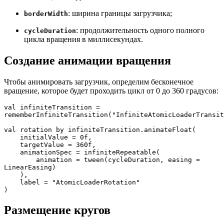
: ширина границы загрузчика;
borderWidth
: продолжительность одного полного
cycleDuration
цикла вращения в миллисекундах.
Создание анимации вращения
Чтобы анимировать загрузчик, определим бесконечное
вращение, которое будет проходить цикл от 0 до 360 градусов:
val infiniteTransition = 
rememberInfiniteTransition("InfiniteAtomicLoaderTransit
val rotation by infiniteTransition.animateFloat(
    initialValue = 0f,
    targetValue = 360f,
    animationSpec = infiniteRepeatable(
        animation = tween(cycleDuration, easing = 
LinearEasing)
    ),
    label = "AtomicLoaderRotation"
)
Размещение кругов