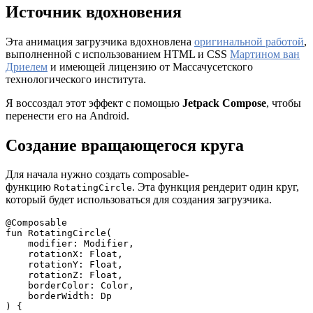
Источник вдохновения
Эта анимация загрузчика вдохновлена
оригинальной работой
,
выполненной с использованием HTML и CSS
Мартином ван
Дриелем
и имеющей лицензию от Массачусетского
технологического института.
Я воссоздал этот эффект с помощью
Jetpack Compose
, чтобы
перенести его на Android.
Создание вращающегося круга
Для начала нужно создать composable-
функцию
. Эта функция рендерит один круг,
RotatingCircle
который будет использоваться для создания загрузчика.
@Composable
fun RotatingCircle(
    modifier: Modifier,
    rotationX: Float,
    rotationY: Float,
    rotationZ: Float,
    borderColor: Color,
    borderWidth: Dp
) {