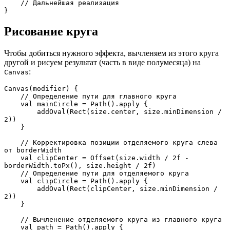
    // Дальнейшая реализация
}
Рисование круга
Чтобы добиться нужного эффекта, вычленяем из этого круга
другой и рисуем результат (часть в виде полумесяца) на
:
Canvas
Canvas(modifier) {
    // Определение пути для главного круга 
    val mainCircle = Path().apply {
        addOval(Rect(size.center, size.minDimension / 
2))
    }
    // Корректировка позиции отделяемого круга слева 
от borderWidth
    val clipCenter = Offset(size.width / 2f - 
borderWidth.toPx(), size.height / 2f)
    // Определение пути для отделяемого круга
    val clipCircle = Path().apply {
        addOval(Rect(clipCenter, size.minDimension / 
2))
    }
    // Вычленение отделяемого круга из главного круга 
    val path = Path().apply {