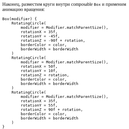
Наконец, разместим круги внутри composable
и применим
Box
анимацию вращения:
Box(modifier) {
    RotatingCircle(
        modifier = Modifier.matchParentSize(),
        rotationX = 35f,
        rotationY = -45f,
        rotationZ = -90f + rotation,
        borderColor = color,
        borderWidth = borderWidth
    )
    RotatingCircle(
        modifier = Modifier.matchParentSize(),
        rotationX = 50f,
        rotationY = 10f,
        rotationZ = rotation,
        borderColor = color,
        borderWidth = borderWidth
    )
    RotatingCircle(
        modifier = Modifier.matchParentSize(),
        rotationX = 35f,
        rotationY = 55f,
        rotationZ = 90f + rotation,
        borderColor = color,
        borderWidth = borderWidth
    )
}