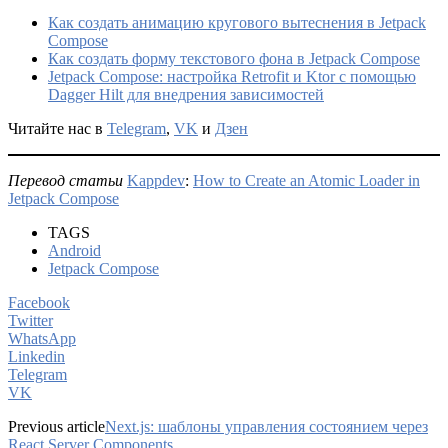
Как создать анимацию кругового вытеснения в Jetpack
Compose
Как создать форму текстового фона в Jetpack Compose
Jetpack Compose: настройка Retrofit и Ktor с помощью
Dagger Hilt для внедрения зависимостей
Читайте нас в
Telegram
,
VK
и
Дзен
Перевод статьи
Kappdev
:
How to Create an Atomic Loader in
Jetpack Compose
TAGS
Android
Jetpack Compose
Facebook
Twitter
WhatsApp
Linkedin
Telegram
VK
Previous article
Next.js: шаблоны управления состоянием через
React Server Components