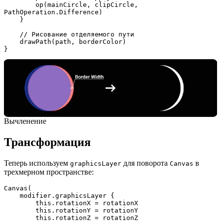
        op(mainCircle, clipCircle, 
PathOperation.Difference)
    }
    // Рисование отделяемого пути 
    drawPath(path, borderColor)
}
Вычленение
Трансформация
Теперь используем
для поворота
в
graphicsLayer
Canvas
трехмерном пространстве:
Canvas(
    modifier.graphicsLayer {
        this.rotationX = rotationX
        this.rotationY = rotationY
        this.rotationZ = rotationZ