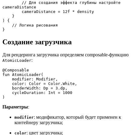
        // Для создания эффекта глубины настройте 
cameraDistance
        cameraDistance = 12f * density
    }
) {
    // Логика рисования
}
Создание загрузчика
Для рендеринга загрузчика определяем composable-функцию
:
AtomicLoader
@Composable
fun AtomicLoader(
    modifier: Modifier,
    color: Color = Color.White,
    borderWidth: Dp = 3.dp,
    cycleDuration: Int = 1000
) 
Параметры
:
: модификатор, который будет применен к
modifier
контейнеру загрузчика;
: цвет загрузчика;
color