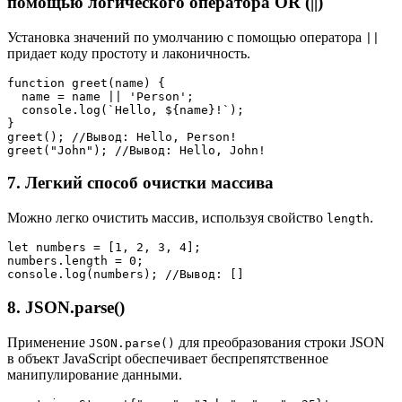
помощью логического оператора OR (||)
Установка значений по умолчанию с помощью оператора
||
придает коду простоту и лаконичность.
function greet(name) {
  name = name || 'Person';
  console.log(`Hello, ${name}!`);
}
greet(); //Вывод: Hello, Person!
greet("John"); //Вывод: Hello, John!
7. Легкий способ очистки массива
Можно легко очистить массив, используя свойство
.
length
let numbers = [1, 2, 3, 4];
numbers.length = 0;
console.log(numbers); //Вывод: []
8. JSON.parse()
Применение
для преобразования строки JSON
JSON.parse()
в объект JavaScript обеспечивает беспрепятственное
манипулирование данными.