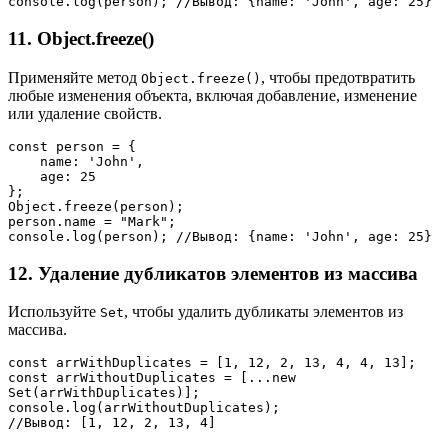
console.log(person); //Вывод: {name: 'John', age: 25}
11. Object.freeze()
Применяйте метод
, чтобы предотвратить
Object.freeze()
любые изменения объекта, включая добавление, изменение
или удаление свойств.
const person = {
    name: 'John', 
    age: 25
};
Object.freeze(person);
person.name = "Mark";
console.log(person); //Вывод: {name: 'John', age: 25}
12. Удаление дубликатов элементов из массива
Используйте
, чтобы удалить дубликаты элементов из
Set
массива.
const arrWithDuplicates = [1, 12, 2, 13, 4, 4, 13];
const arrWithoutDuplicates = [...new 
Set(arrWithDuplicates)];
console.log(arrWithoutDuplicates); 
//Вывод: [1, 12, 2, 13, 4]