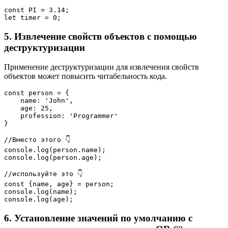
const PI = 3.14;
let timer = 0;
5. Извлечение свойств объектов с помощью
деструктуризации
Применение деструктуризации для извлечения свойств
объектов может повысить читабельность кода.
const person = {
    name: 'John', 
    age: 25,
    profession: 'Programmer'
}
//Вместо этого 👇
console.log(person.name);
console.log(person.age);
//используйте это 👇
const {name, age} = person;
console.log(name);
console.log(age);
6. Установление значений по умолчанию с