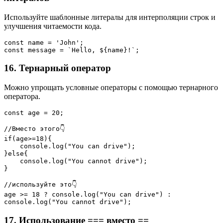
Используйте шаблонные литералы для интерполяции строк и
улучшения читаемости кода.
const name = 'John';
const message = `Hello, ${name}!`;
16. Тернарный оператор
Можно упрощать условные операторы с помощью тернарного
оператора.
const age = 20;
//Вместо этого👇
if(age>=18){
    console.log("You can drive");
}else{
    console.log("You cannot drive");
}
//используйте это👇
age >= 18 ? console.log("You can drive") : 
console.log("You cannot drive");
17. Использование === вместо ==