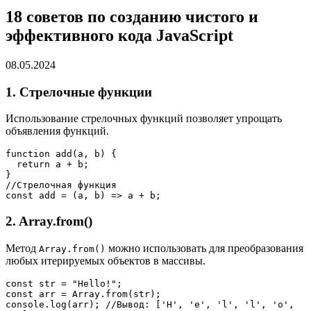
18 советов по созданию чистого и
эффективного кода JavaScript
08.05.2024
1. Стрелочные функции
Использование стрелочных функций позволяет упрощать
объявления функций.
function add(a, b) {
  return a + b;
}
//Стрелочная функция
const add = (a, b) => a + b;
2. Array.from()
Метод
можно использовать для преобразования
Array.from()
любых итерируемых объектов в массивы.
const str = "Hello!";
const arr = Array.from(str);
console.log(arr); //Вывод: ['H', 'e', 'l', 'l', 'o', 