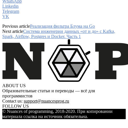
WhatsApp
Linkedin
Telegram
VK
Previous article
Реализация фильтра Блума на Go
Next article
Система инженерии данных «от и до» с Kafka,
Spark, Airflow, Postgres и Docker. Часть 1
ABOUT US
Образовательные статьи и переводы — всё для
программистов
Contact us:
support@nuancesprog.ru
FOLLOW US
© Nuances of programming, 2018-2020. При копировании
материала ссылка на источник обязательна.