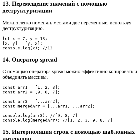
13. Перемещение значений с помощью
деструктуризации
Можно легко поменять местами две переменные, используя
деструктуризацию.
let x = 7, y = 13;
[x, y] = [y, x];
console.log(x); //13
14. Оператор spread
С помощью оператора spread можно эффективно копировать и
объединять массивы.
const arr1 = [1, 2, 3];
const arr2 = [9, 8, 7];
const arr3 = [...arr2];
const mergedArr = [...arr1, ...arr2];
console.log(arr3); //[9, 8, 7]
console.log(mergedArr); //[1, 2, 3, 9, 8, 7]
15. Интерполяция строк с помощью шаблонных
литералов