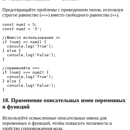
Предотвращайте проблемы с приведением типов, используя
строгое равенство (
) вместо свободного равенства (
).
===
==
const num1 = 5;
const num2 = '5';
//Вместо использования ==
if (num1 == num2) {
  console.log('True');
} else {
  console.log('False');
}
//применяйте ===
if (num1 === num2) {
  console.log('True');
} else {
  console.log('False');
}
18. Применение описательных имен переменных
и функций
Используйте осмысленные описательные имена для
переменных и функций, чтобы повысить читаемость и
удобство сопровождения кода.