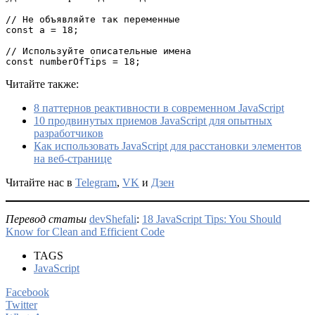
// Не объявляйте так переменные 
const a = 18;
// Используйте описательные имена 
const numberOfTips = 18;
Читайте также:
8 паттернов реактивности в современном JavaScript
10 продвинутых приемов JavaScript для опытных
разработчиков
Как использовать JavaScript для расстановки элементов
на веб-странице
Читайте нас в
Telegram
,
VK
и
Дзен
Перевод статьи
devShefali
:
18 JavaScript Tips: You Should
Know for Clean and Efficient Code
TAGS
JavaScript
Facebook
Twitter