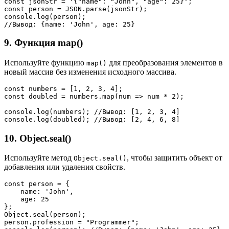
const jsonStr = '{"name": "John", "age": 25}';
const person = JSON.parse(jsonStr);
console.log(person); 
//Вывод: {name: 'John', age: 25}
9. Функция map()
Используйте функцию
для преобразования элементов в
map()
новый массив без изменения исходного массива.
const numbers = [1, 2, 3, 4];
const doubled = numbers.map(num => num * 2);
console.log(numbers); //Вывод: [1, 2, 3, 4]
console.log(doubled); //Вывод: [2, 4, 6, 8]
10. Object.seal()
Используйте метод
, чтобы защитить объект от
Object.seal()
добавления или удаления свойств.
const person = {
    name: 'John', 
    age: 25
};
Object.seal(person);
person.profession = "Programmer";