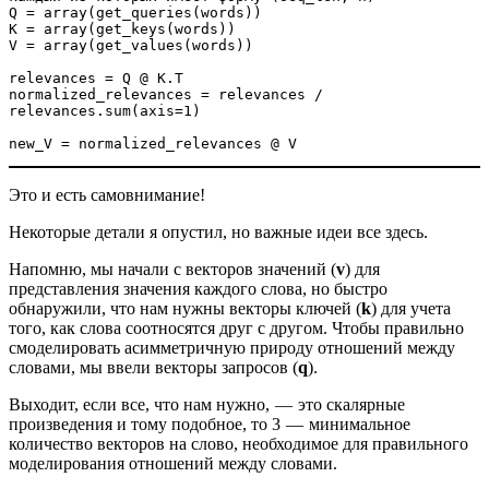
Q = array(get_queries(words))
K = array(get_keys(words))
V = array(get_values(words))
relevances = Q @ K.T
normalized_relevances = relevances / 
relevances.sum(axis=1)
new_V = normalized_relevances @ V
Это и есть самовнимание!
Некоторые детали я опустил, но важные идеи все здесь.
Напомню, мы начали с векторов значений (
v
) для
представления значения каждого слова, но быстро
обнаружили, что нам нужны векторы ключей (
k
) для учета
того, как слова соотносятся друг с другом. Чтобы правильно
смоделировать асимметричную природу отношений между
словами, мы ввели векторы запросов (
q
).
Выходит, если все, что нам нужно, — это скалярные
произведения и тому подобное, то 3 — минимальное
количество векторов на слово, необходимое для правильного
моделирования отношений между словами.