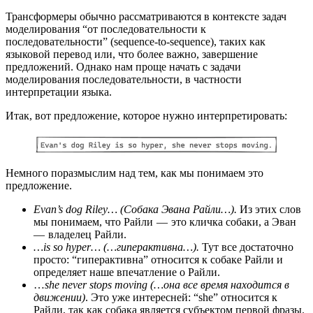
Трансформеры обычно рассматриваются в контексте задач
моделирования “от последовательности к
последовательности” (sequence-to-sequence), таких как
языковой перевод или, что более важно, завершение
предложений. Однако нам проще начать с задачи
моделирования последовательности, в частности
интерпретации языка.
Итак, вот предложение, которое нужно интерпретировать:
Немного поразмыслим над тем, как мы понимаем это
предложение.
Evan’s dog Riley… (Собака Эвана Райли…).
Из этих слов
мы понимаем, что Райли — это кличка собаки, а Эван
— владелец Райли.
…is so hyper… (…гиперактивна…).
Тут все достаточно
просто: “гиперактивна” относится к собаке Райли и
определяет наше впечатление о Райли.
…
she never stops moving (…она все время находится в
движении)
. Это уже интересней: “she” относится к
Райли, так как собака является субъектом первой фразы.