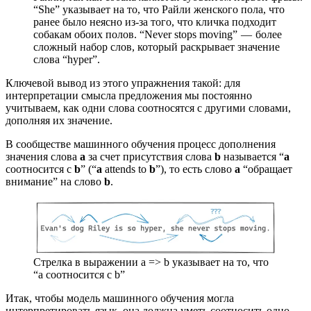
“She” указывает на то, что Райли женского пола, что
ранее было неясно из-за того, что кличка подходит
собакам обоих полов. “Never stops moving” — более
сложный набор слов, который раскрывает значение
слова “hyper”.
Ключевой вывод из этого упражнения такой: для
интерпретации смысла предложения мы постоянно
учитываем, как одни слова соотносятся с другими словами,
дополняя их значение.
В сообществе машинного обучения процесс дополнения
значения слова
a
за счет присутствия слова
b
называется “
a
соотносится с
b
” (“
a
attends to
b
”), то есть слово
a
“обращает
внимание” на слово
b
.
Стрелка в выражении a => b указывает на то, что
“a соотносится с b”
Итак, чтобы модель машинного обучения могла
интерпретировать язык, она должна уметь соотносить одно