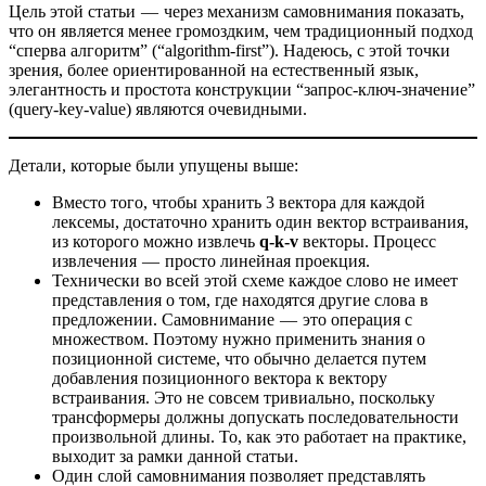
Цель этой статьи — через механизм самовнимания показать,
что он является менее громоздким, чем традиционный подход
“сперва алгоритм” (“algorithm-first”). Надеюсь, с этой точки
зрения, более ориентированной на естественный язык,
элегантность и простота конструкции “запрос-ключ-значение”
(query-key-value) являются очевидными.
Детали, которые были упущены выше:
Вместо того, чтобы хранить 3 вектора для каждой
лексемы, достаточно хранить один вектор встраивания,
из которого можно извлечь
q-k-v
векторы. Процесс
извлечения — просто линейная проекция.
Технически во всей этой схеме каждое слово не имеет
представления о том, где находятся другие слова в
предложении. Самовнимание — это операция с
множеством. Поэтому нужно применить знания о
позиционной системе, что обычно делается путем
добавления позиционного вектора к вектору
встраивания. Это не совсем тривиально, поскольку
трансформеры должны допускать последовательности
произвольной длины. То, как это работает на практике,
выходит за рамки данной статьи.
Один слой самовнимания позволяет представлять