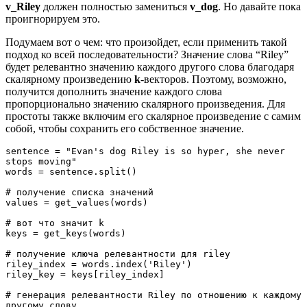
v_Riley
должен полностью замениться
v_dog
. Но давайте пока
проигнорируем это.
Подумаем вот о чем: что произойдет, если применить такой
подход ко всей последовательности? Значение слова “Riley”
будет релевантно значению каждого другого слова благодаря
скалярному произведению
k
-векторов. Поэтому, возможно,
получится дополнить значение каждого слова
пропорционально значению скалярного произведения. Для
простоты также включим его скалярное произведение с самим
собой, чтобы сохранить его собственное значение.
sentence = "Evan's dog Riley is so hyper, she never 
stops moving"
words = sentence.split()
# получение списка значений
values = get_values(words)
# вот что значит k
keys = get_keys(words)
# получение ключа релевантности для riley
riley_index = words.index('Riley')
riley_key = keys[riley_index]
# генерация релевантности Riley по отношению к каждому 
другому слову