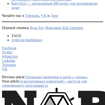
BabyAGI — автономный ИИ-агент для оптимизации
задач
Читайте нас в
Telegram
,
VK
и
Дзен
Перевод статьи
Ryan Xu
:
Motivating Self-Attention
TAGS
Artificial Intelligence
Facebook
Twitter
WhatsApp
Linkedin
Telegram
VK
Previous article
Этические проблемы в науке о данных
Next article
14 когнитивных измерений — мастхэв для
современного программиста