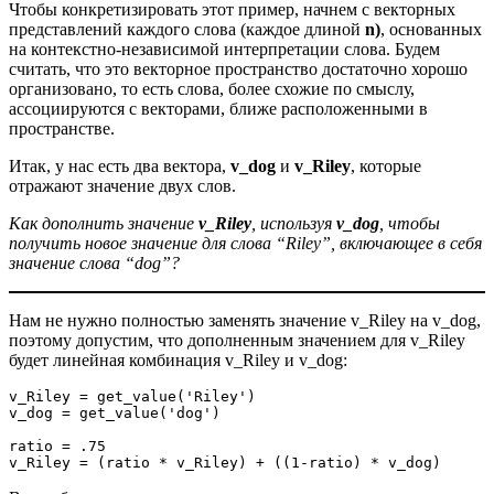
Чтобы конкретизировать этот пример, начнем с векторных
представлений каждого слова (каждое длиной
n)
, основанных
на контекстно-независимой интерпретации слова. Будем
считать, что это векторное пространство достаточно хорошо
организовано, то есть слова, более схожие по смыслу,
ассоциируются с векторами, ближе расположенными в
пространстве.
Итак, у нас есть два вектора,
v_dog
и
v_Riley
, которые
отражают значение двух слов.
Как дополнить значение
v_Riley
, используя
v_dog
, чтобы
получить новое значение для слова “Riley”, включающее в себя
значение слова “dog”?
Нам не нужно полностью заменять значение v_Riley на v_dog,
поэтому допустим, что дополненным значением для v_Riley
будет линейная комбинация v_Riley и v_dog:
v_Riley = get_value('Riley')
v_dog = get_value('dog')
ratio = .75
v_Riley = (ratio * v_Riley) + ((1-ratio) * v_dog)