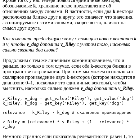
Кроме того, у нас теперь появятся единичные векторы,
обозначаемые
k
, хранящие некое представление об
отношениях между словами. В частности, если два
k
-вектора
расположены близко друг к другу, это означает, что значения,
ассоциируемые с этими словами, скорее всего, влияют на
смысл друг друга.
Как изменить предыдущую схему с помощью новых векторов
k
и
v
, чтобы
v_dog
дополнил
v_Riley
с учетом того, насколько
сильно связаны два слова?
Продолжим с тем же линейным комбинированием, что и
раньше, но только в том случае, если оба k-вектора близки в
пространстве встраивания. При этом мы можем использовать
скалярное произведение двух k-векторов (которое находится в
диапазоне 0–1, поскольку это единичные векторы), чтобы
выяснить, насколько сильно должен
v_dog
дополнить
v_Riley
.
v_Riley, v_dog = get_value('Riley'), get_value('dog')
k_Riley, k_dog = get_key('Riley'), get_key('dog')
relevance = k_Riley · k_dog # скалярное произведение
v_Riley = (relevance) * v_Riley + (1 - relevance) * 
v_dog
Немного странно: если показатель релевантности равен 1, то