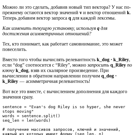
Можно ли это сделать, добавив новый тип вектора? У нас по-
прежнему остаются вектор значений
v
и вектор отношений
k
.
Теперь добавим вектор запроса
q
для каждой лексемы.
Как изменить текущую установку, используя
q
для
достижения асимметричных отношений?
Тех, кто понимает, как работает самовнимание, это может
повеселить.
Вместо того чтобы вычислять релевантность
k_dog · k_Riley
,
если “dog” соотносится с “Riley”, можно
запросить
q_Riley
по
ключу
k_dog
, взяв их скалярное произведение. При
вычислении в обратном направлении получим
q_dog ·
k_Riley
— асимметричная релевантность!
Вот все это вместе, с вычислением дополнения для каждого
значения сразу.
sentence = "Evan's dog Riley is so hyper, she never 
stops moving"
words = sentence.split()
seq_len = len(words)
# получение массивов запросов, ключей и значений, 
каждый из которых имеет форму (seq_len, n)