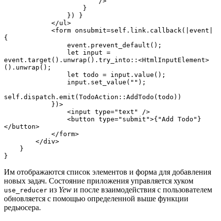
                        />
                    }
                }) }
            </ul>
            <form onsubmit=self.link.callback(|event| 
{
                event.prevent_default();
                let input = 
event.target().unwrap().try_into::<HtmlInputElement>
().unwrap();
                let todo = input.value();
                input.set_value("");
self.dispatch.emit(TodoAction::AddTodo(todo))
            })>
                <input type="text" />
                <button type="submit">{"Add Todo"}
</button>
            </form>
        </div>
    }
}
Им отображаются список элементов и форма для добавления
новых задач. Состояние приложения управляется хуком
из
Yew
и после взаимодействия с пользователем
use_reducer
обновляется с помощью определенной выше функции
редьюсера.