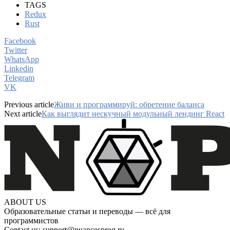
TAGS
Redux
Rust
Facebook
Twitter
WhatsApp
Linkedin
Telegram
VK
Previous article
Живи и программируй: обретение баланса
Next article
Как выглядит нескучный модульный лендинг React
ABOUT US
Образовательные статьи и переводы — всё для
программистов
Contact us:
support@nuancesprog.ru