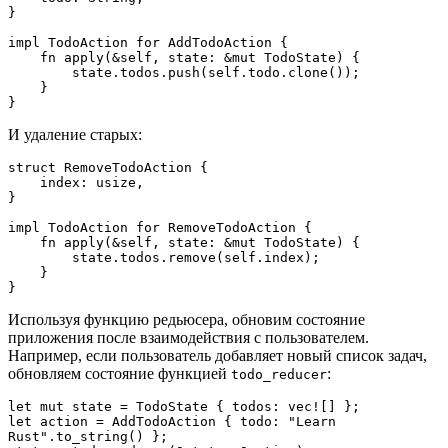
}
impl TodoAction for AddTodoAction {
    fn apply(&self, state: &mut TodoState) {
        state.todos.push(self.todo.clone());
    }
}
И удаление старых:
struct RemoveTodoAction {
    index: usize,
}
impl TodoAction for RemoveTodoAction {
    fn apply(&self, state: &mut TodoState) {
        state.todos.remove(self.index);
    }
}
Используя функцию редьюсера, обновим состояние
приложения после взаимодействия с пользователем.
Например, если пользователь добавляет новый список задач,
обновляем состояние функцией
:
todo_reducer
let mut state = TodoState { todos: vec![] };
let action = AddTodoAction { todo: "Learn 
Rust".to_string() };