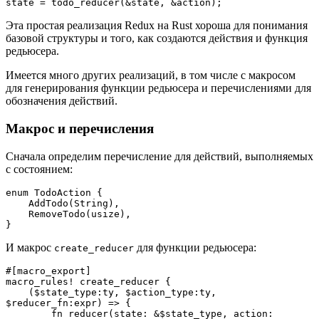
state = todo_reducer(&state, &action);
Эта простая реализация Redux на Rust хороша для понимания
базовой структуры и того, как создаются действия и функция
редьюсера.
Имеется много других реализаций, в том числе с макросом
для генерирования функции редьюсера и перечислениями для
обозначения действий.
Макрос и перечисления
Сначала определим перечисление для действий, выполняемых
с состоянием:
enum TodoAction {
    AddTodo(String),
    RemoveTodo(usize),
}
И макрос
для функции редьюсера:
create_reducer
#[macro_export]
macro_rules! create_reducer {
    ($state_type:ty, $action_type:ty, 
$reducer_fn:expr) => {
        fn reducer(state: &$state_type, action: 