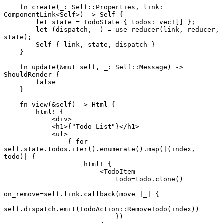
    fn create(_: Self::Properties, link: 
ComponentLink<Self>) -> Self {
        let state = TodoState { todos: vec![] };
        let (dispatch, _) = use_reducer(link, reducer, 
state);
        Self { link, state, dispatch }
    }
    fn update(&mut self, _: Self::Message) -> 
ShouldRender {
        false
    }
    fn view(&self) -> Html {
        html! {
            <div>
            <h1>{"Todo List"}</h1>
            <ul>
                { for 
self.state.todos.iter().enumerate().map(|(index, 
todo)| {
                    html! {
                        <TodoItem
                            todo=todo.clone()
on_remove=self.link.callback(move |_| {
self.dispatch.emit(TodoAction::RemoveTodo(index))
                            })