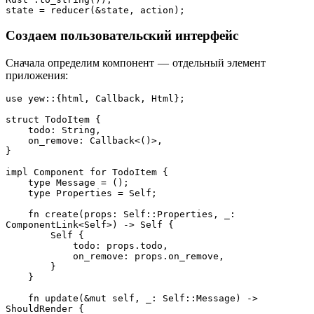
state = reducer(&state, action);
Создаем пользовательский интерфейс
Сначала определим компонент — отдельный элемент
приложения:
use yew::{html, Callback, Html};
struct TodoItem {
    todo: String,
    on_remove: Callback<()>,
}
impl Component for TodoItem {
    type Message = ();
    type Properties = Self;
    fn create(props: Self::Properties, _: 
ComponentLink<Self>) -> Self {
        Self {
            todo: props.todo,
            on_remove: props.on_remove,
        }
    }
    fn update(&mut self, _: Self::Message) -> 
ShouldRender {