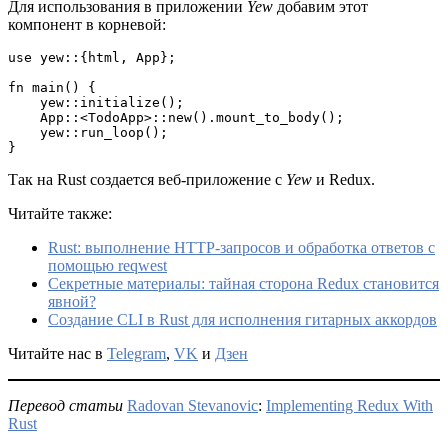
Для использования в приложении
Yew
добавим этот
компонент в корневой:
use yew::{html, App};
fn main() {
    yew::initialize();
    App::<TodoApp>::new().mount_to_body();
    yew::run_loop();
}
Так на Rust создается веб-приложение с
Yew
и Redux.
Читайте также:
Rust: выполнение HTTP-запросов и обработка ответов с
помощью reqwest
Секретные материалы: тайная сторона Redux становится
явной?
Создание CLI в Rust для исполнения гитарных аккордов
Читайте нас в
Telegram
,
VK
и
Дзен
Перевод статьи
Radovan Stevanovic
:
Implementing Redux With
Rust