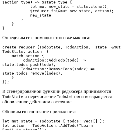
$action_type) -> $state_type {
            let mut new_state = state.clone();
            $reducer_fn(&mut new_state, action);
            new_state
        }
    }
}
Определим ее с помощью этого же макроса:
create_reducer!(TodoState, TodoAction, |state: &mut 
TodoState, action| {
    match action {
        TodoAction::AddTodo(todo) => 
state.todos.push(todo),
        TodoAction::RemoveTodo(index) => 
state.todos.remove(index),
    }
});
В сгенерированной функции редьюсера принимаются
и перечисление
и возвращается
TodoState
TodoAction
обновленное действием состояние.
Обновим ею состояние приложения:
let mut state = TodoState { todos: vec![] };
let action = TodoAction::AddTodo("Learn 
Rust".to_string());