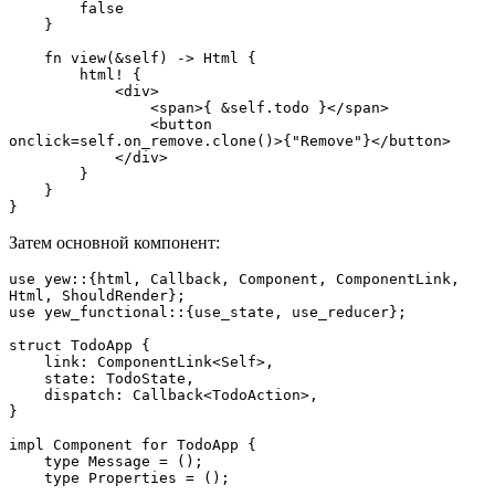
        false
    }
    fn view(&self) -> Html {
        html! {
            <div>
                <span>{ &self.todo }</span>
                <button 
onclick=self.on_remove.clone()>{"Remove"}</button>
            </div>
        }
    }
}
Затем основной компонент:
use yew::{html, Callback, Component, ComponentLink, 
Html, ShouldRender};
use yew_functional::{use_state, use_reducer};
struct TodoApp {
    link: ComponentLink<Self>,
    state: TodoState,
    dispatch: Callback<TodoAction>,
}
impl Component for TodoApp {
    type Message = ();
    type Properties = ();