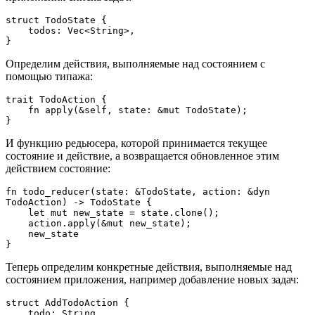
struct TodoState {
    todos: Vec<String>,
}
Определим действия, выполняемые над состоянием с
помощью типажа:
trait TodoAction {
    fn apply(&self, state: &mut TodoState);
}
И функцию редьюсера, которой принимается текущее
состояние и действие, а возвращается обновленное этим
действием состояние:
fn todo_reducer(state: &TodoState, action: &dyn 
TodoAction) -> TodoState {
    let mut new_state = state.clone();
    action.apply(&mut new_state);
    new_state
}
Теперь определим конкретные действия, выполняемые над
состоянием приложения, например добавление новых задач:
struct AddTodoAction {
    todo: String,