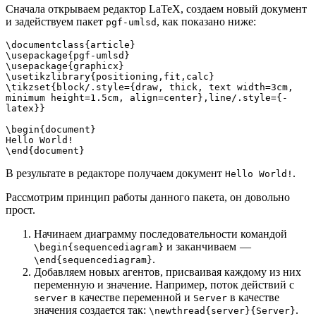
Сначала открываем редактор LaTeX, создаем новый документ
и задействуем пакет
, как показано ниже:
pgf-umlsd
\documentclass{article}

\usepackage{pgf-umlsd}

\usepackage{graphicx}

\usetikzlibrary{positioning,fit,calc}

\tikzset{block/.style={draw, thick, text width=3cm, 
minimum height=1.5cm, align=center},line/.style={-
latex}}

\begin{document}

Hello World!

\end{document}
В результате в редакторе получаем документ
.
Hello World!
Рассмотрим принцип работы данного пакета, он довольно
прост.
Начинаем диаграмму последовательности командой
и заканчиваем —
\begin{sequencediagram}
.
\end{sequencediagram}
Добавляем новых агентов, присваивая каждому из них
переменную и значение. Например, поток действий с
в качестве переменной и
в качестве
server
Server
значения создается так:
.
\newthread{server}{Server}