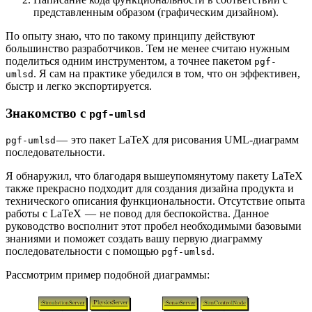
представленным образом (графическим дизайном).
По опыту знаю, что по такому принципу действуют
большинство разработчиков. Тем не менее считаю нужным
поделиться одним инструментом, а точнее пакетом
pgf-
. Я сам на практике убедился в том, что он эффективен,
umlsd
быстр и легко экспортируется.
Знакомство с
pgf-umlsd
— это пакет LaTeX для рисования UML-диаграмм
pgf-umlsd
последовательности.
Я обнаружил, что благодаря вышеупомянутому пакету LaTeX
также прекрасно подходит для создания дизайна продукта и
технического описания функциональности. Отсутствие опыта
работы с LaTeX — не повод для беспокойства. Данное
руководство восполнит этот пробел необходимыми базовыми
знаниями и поможет создать вашу первую диаграмму
последовательности с помощью
.
pgf-umlsd
Рассмотрим пример подобной диаграммы: