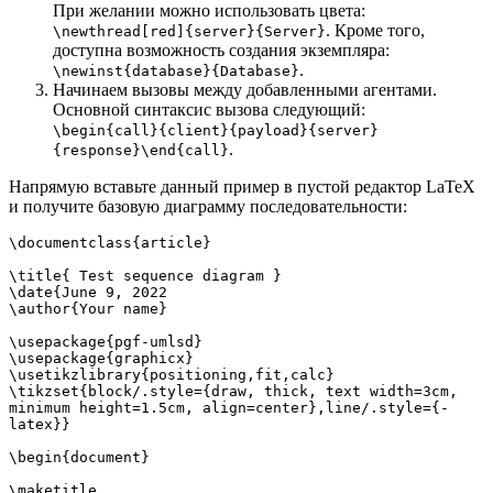
При желании можно использовать цвета:
. Кроме того,
\newthread[red]{server}{Server}
доступна возможность создания экземпляра:
.
\newinst{database}{Database}
Начинаем вызовы между добавленными агентами.
Основной синтаксис вызова следующий:
\begin{call}{client}{payload}{server}
.
{response}\end{call}
Напрямую вставьте данный пример в пустой редактор LaTeX
и получите базовую диаграмму последовательности:
\documentclass{article}

\title{ Test sequence diagram }

\date{June 9, 2022

\author{Your name}

\usepackage{pgf-umlsd}

\usepackage{graphicx}

\usetikzlibrary{positioning,fit,calc}

\tikzset{block/.style={draw, thick, text width=3cm, 
minimum height=1.5cm, align=center},line/.style={-
latex}}

\begin{document}

\maketitle
