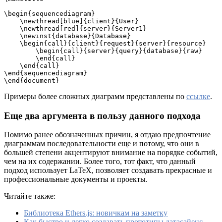
\begin{sequencediagram}

    \newthread[blue]{client}{User}

    \newthread[red]{server}{Server1}

    \newinst{database}{Database}

    \begin{call}{client}{request}{server}{resource}

        \begin{call}{server}{query}{database}{raw}

        \end{call}

    \end{call}

\end{sequencediagram}

\end{document}
Примеры более сложных диаграмм представлены по
ссылке
.
Еще два аргумента в пользу данного подхода
Помимо ранее обозначенных причин, я отдаю предпочтение
диаграммам последовательности еще и потому, что они в
большей степени акцентируют внимание на порядке событий,
чем на их содержании. Более того, тот факт, что данный
подход использует LaTeX, позволяет создавать прекрасные и
профессиональные документы и проекты.
Читайте также:
Библиотека Ethers.js: новичкам на заметку
Как быстро и легко создавать прототипы датасайенс-