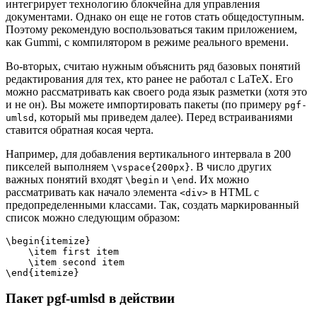
интегрирует технологию блокчейна для управления
документами. Однако он еще не готов стать общедоступным.
Поэтому рекомендую воспользоваться таким приложением,
как Gummi, с компилятором в режиме реального времени.
Во-вторых, считаю нужным объяснить ряд базовых понятий
редактирования для тех, кто ранее не работал с LaTeX. Его
можно рассматривать как своего рода язык разметки (хотя это
и не он). Вы можете импортировать пакеты (по примеру
pgf-
, который мы приведем далее). Перед встраиваниями
umlsd
ставится обратная косая черта.
Например, для добавления вертикального интервала в 200
пикселей выполняем
. В число других
\vspace{200px}
важных понятий входят
и
. Их можно
\begin
\end
рассматривать как начало элемента
в HTML с
<div>
предопределенными классами. Так, создать маркированный
список можно следующим образом:
\begin{itemize}
    \item first item
    \item second item
\end{itemize}
Пакет pgf-umlsd в действии