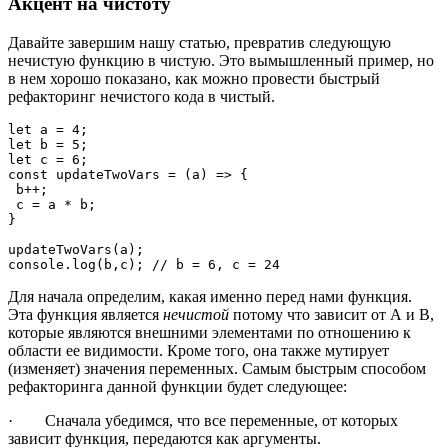
Акцент на чистоту
Давайте завершим нашу статью, превратив следующую
нечистую функцию в чистую. Это вымышленный пример, но
в нем хорошо показано, как можно провести быстрый
рефакторинг нечистого кода в чистый.
let a = 4;

let b = 5;

let c = 6;

const updateTwoVars = (a) => {

 b++;

 c = a * b;

}

updateTwoVars(a);

Для начала определим, какая именно перед нами функция.
Эта функция является
нечистой
потому что зависит от А и В,
которые являются внешними элементами по отношению к
области ее видимости. Кроме того, она также мутирует
(изменяет) значения переменных. Самым быстрым способом
рефакторинга данной функции будет следующее:
· Сначала убедимся, что все переменные, от которых
зависит функция, передаются как аргументы.