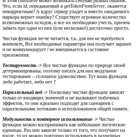
В этом сниппете может возникать
столько разных ошибок
.
Что, если
id
, передаваемый в
getTokenFromServer
, окажется
некорректным? А вдруг сервер упадет и вместо ожидаемого
маркера вернет ошибку? Существует огромное количество
всевозможных исходов, и все их необходимо учесть, причем
забыть про один из них (или несколько!) достаточно просто.
Чистая функция легче читается, т.к. для нее
не требуется
контекст
.
Все необходимые параметры она получает заранее
и не коммуницирует / не вмешивается в состояние
приложения.
Тестируемость
->
Все чистые функции по природе своей
детерминированы, поэтому писать для них модульное
тестирование – сплошное удовольствие. Тут ваша функция
либо работает, либо нет ?
Параллельный код
->
Поскольку чистые функции зависят
только от входящих значений и не вызывают побочных
эффектов, то они идеально подходят для сценариев с
параллельными потоками и использованием общей памяти.
Модульность и повторное использование
->
Чистые
функции можно воспринимать как небольшие логические
единицы. Раз они зависят только от того, что получают на
входе, то их можно повторно использовать в различных