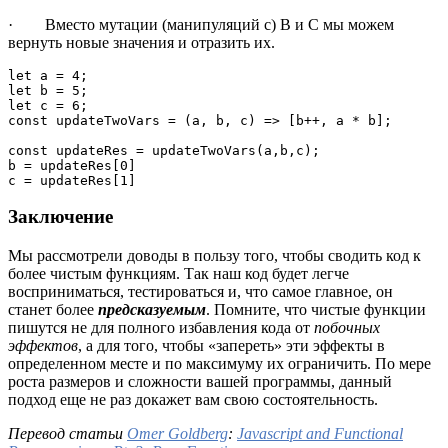
· Вместо мутации (манипуляций с) B и С мы можем
вернуть новые значения и отразить их.
let a = 4;

let b = 5;

let c = 6;

const updateTwoVars = (a, b, c) => [b++, a * b];

const updateRes = updateTwoVars(a,b,c);

b = updateRes[0]

Заключение
Мы рассмотрели доводы в пользу того, чтобы сводить код к
более чистым функциям. Так наш код будет легче
восприниматься, тестироваться и, что самое главное, он
станет более
предсказуемым
. Помните, что чистые функции
пишутся не для полного избавления кода от
побочных
эффектов
, а для того, чтобы «запереть» эти эффекты в
определенном месте и по максимуму их ограничить. По мере
роста размеров и сложности вашей программы, данный
подход еще не раз докажет вам свою состоятельность.
Перевод статьи
Omer Goldberg
:
Javascript and Functional