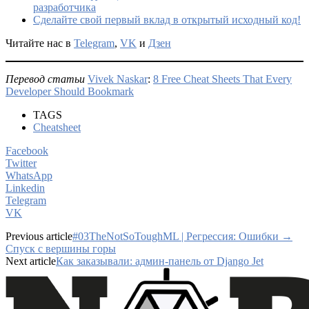
разработчика
Сделайте свой первый вклад в открытый исходный код!
Читайте нас в
Telegram
,
VK
и
Дзен
Перевод статьи
Vivek Naskar
:
8 Free Cheat Sheets That Every
Developer Should Bookmark
TAGS
Cheatsheet
Facebook
Twitter
WhatsApp
Linkedin
Telegram
VK
Previous article
#03TheNotSoToughML | Регрессия: Ошибки →
Спуск с вершины горы
Next article
Как заказывали: админ-панель от Django Jet