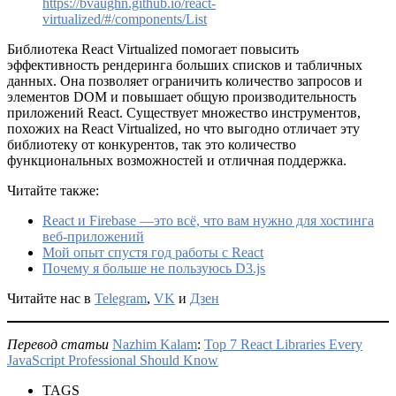
https://bvaughn.github.io/react-
virtualized/#/components/List
Библиотека React Virtualized помогает повысить
эффективность рендеринга больших списков и табличных
данных. Она позволяет ограничить количество запросов и
элементов DOM и повышает общую производительность
приложений React. Существует множество инструментов,
похожих на React Virtualized, но что выгодно отличает эту
библиотеку от конкурентов, так это количество
функциональных возможностей и отличная поддержка.
Читайте также:
React и Firebase —это всё, что вам нужно для хостинга
веб-приложений
Мой опыт спустя год работы с React
Почему я больше не пользуюсь D3.js
Читайте нас в
Telegram
,
VK
и
Дзен
Перевод статьи
Nazhim Kalam
:
Top 7 React Libraries Every
JavaScript Professional Should Know
TAGS