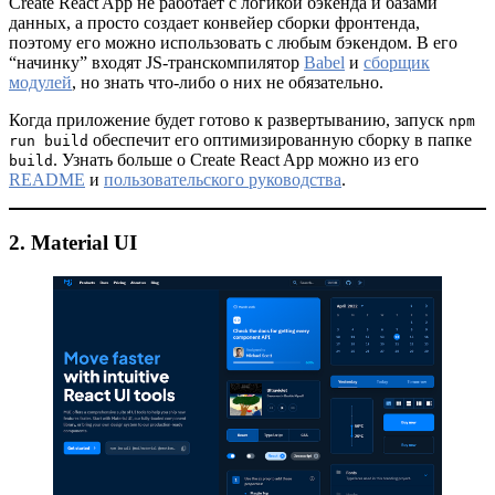
Create React App не работает с логикой бэкенда и базами
данных, а просто создает конвейер сборки фронтенда,
поэтому его можно использовать с любым бэкендом. В его
“начинку” входят JS-транскомпилятор
Babel
и
сборщик
модулей
, но знать что-либо о них не обязательно.
Когда приложение будет готово к развертыванию, запуск
npm
обеспечит его оптимизированную сборку в папке
run build
. Узнать больше о Create React App можно из его
build
README
и
пользовательского руководства
.
2. Material UI