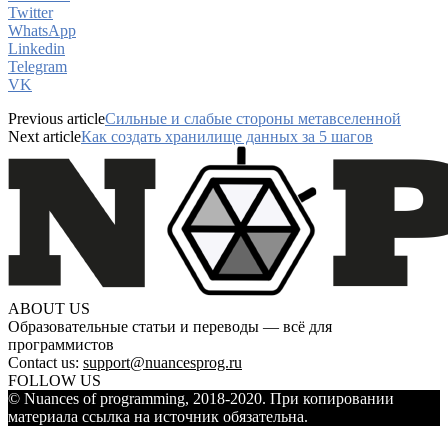
Twitter
WhatsApp
Linkedin
Telegram
VK
Previous article
Сильные и слабые стороны метавселенной
Next article
Как создать хранилище данных за 5 шагов
ABOUT US
Образовательные статьи и переводы — всё для
программистов
Contact us:
support@nuancesprog.ru
FOLLOW US
© Nuances of programming, 2018-2020. При копировании
материала ссылка на источник обязательна.