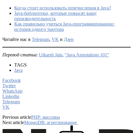
Когда стоит использовать перечисления в Java?
Java-библиотеки, которые повысят вашу
производительность
Как правильно учиться Java-программированию:
история одного тьютора
Читайте нас в
Telegram
,
VK
и
Дзен
Перевод статьи
:
Utkarsh Jain
,
“Java Annotations 101”
TAGS
Java
Facebook
Twitter
WhatsApp
Linkedin
Telegram
VK
Previous article
PHP: массивы
Next article
MongoDB: агрегирование