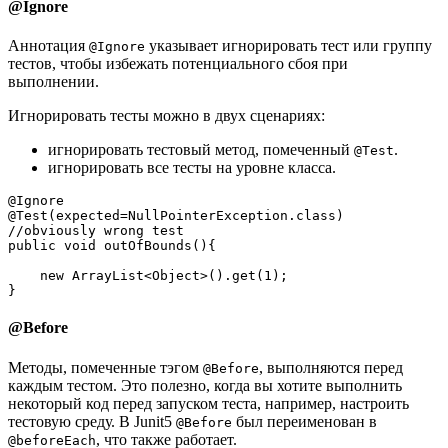
@Ignore
Аннотация
указывает игнорировать тест или группу
@Ignore
тестов, чтобы избежать потенциального сбоя при
выполнении.
Игнорировать тесты можно в двух сценариях:
игнорировать тестовый метод, помеченный
.
@Test
игнорировать все тесты на уровне класса.
@Ignore
@Test(expected=NullPointerException.class)   
//obviously wrong test
public void outOfBounds(){ 
    new ArrayList<Object>().get(1); 
}
@Before
Методы, помеченные тэгом
, выполняются перед
@Before
каждым тестом. Это полезно, когда вы хотите выполнить
некоторый код перед запуском теста, например, настроить
тестовую среду. В Junit5
был переименован в
@Before
, что также работает.
@beforeEach