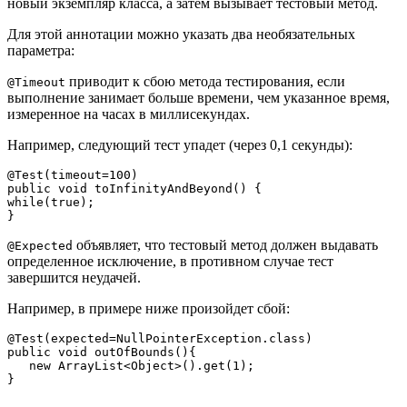
новый экземпляр класса, а затем вызывает тестовый метод.
Для этой аннотации можно указать два необязательных
параметра:
приводит к сбою метода тестирования, если
@Timeout
выполнение занимает больше времени, чем указанное время,
измеренное на часах в миллисекундах.
Например, следующий тест упадет (через 0,1 секунды):
@Test(timeout=100)
public void toInfinityAndBeyond() {    
while(true);
}
объявляет, что тестовый метод должен выдавать
@Expected
определенное исключение, в противном случае тест
завершится неудачей.
Например, в примере ниже произойдет сбой:
@Test(expected=NullPointerException.class)
public void outOfBounds(){     
   new ArrayList<Object>().get(1);
}