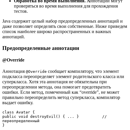
Обработка во время выполнения. А
ннотации могут
проверяться во время выполнения для прохождения
тестов.
Java содержит целый набор предопределенных аннотаций и
даже позволяет определять свои собственные. Ниже приведем
список наиболее широко распространенных и важных
аннотаций.
Предопределенные аннотации
@Override
Аннотация
сообщает компилятору, что элемент
@Override
подкласса переопределяет элемент родительского класса или
суперкласса. Хотя эта аннотация не обязательна при
переопределении метода, она помогает предотвратить
ошибки. Если метод, помеченный как “override”, не может
правильно переопределить метод суперкласса, компилятор
выдает ошибку.
class Avatar {    

public void destroyEvil() { ... }          // 
переопределенный

}
