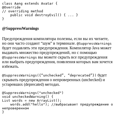
class Aang extends Avatar {     

@Override                                   

// overriding method

    public void destroyEvil() { ... }

}
@SuppressWarnings
Предупреждения компилятора полезны, если вы их читаете,
но они часто создают “шум” в терминале.
@SuppressWarnings
будет подавлять эти предупреждения. Компилятор Java может
выдавать множество предупреждений, но с помощью
вы можете скрыть все предупреждения
@SuppressWarnings
или выбрать предупреждения, появления которых вам хочется
избежать.
будет
@SuppressWarnings({“unchecked”, “deprecated”})
скрывать предупреждения о непроверенных (unchecked) и
устаревших (deprecated) методах.
@SuppressWarnings("unchecked")
void uncheckedWarning() {    
List words = new ArrayList();
    words.add("hello"); //выбрасывает предупреждение о 
непроверенном
}