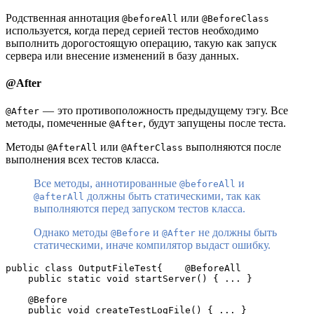
Родственная аннотация
или
@beforeAll
@BeforeClass
используется, когда перед серией тестов необходимо
выполнить дорогостоящую операцию, такую как запуск
сервера или внесение изменений в базу данных.
@After
— это противоположность предыдущему тэгу. Все
@After
методы, помеченные
, будут запущены после теста.
@After
Методы
или
выполняются после
@AfterAll
@AfterClass
выполнения всех тестов класса.
Все методы, аннотированные
и
@beforeAll
должны быть статическими, так как
@afterAll
выполняются перед запуском тестов класса.
Однако методы
и
не должны быть
@Before
@After
статическими, иначе компилятор выдаст ошибку.
public class OutputFileTest{    @BeforeAll

    public static void startServer() { ... }    

    @Before	

    public void createTestLogFile() { ... }
