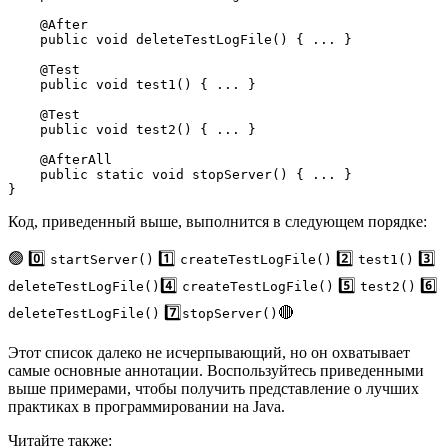
    @After

    public void deleteTestLogFile() { ... }

    @Test 

    public void test1() { ... }    

    @Test 

    public void test2() { ... }    

    @AfterAll

    public static void stopServer() { ... }

}
Код, приведенный выше, выполнится в следующем порядке:
🟢 0️⃣
1️⃣
2️⃣
3️⃣
startServer()
createTestLogFile()
test1()
4️⃣
5️⃣
6️⃣
deleteTestLogFile()
createTestLogFile()
test2()
7️⃣
🔴
deleteTestLogFile()
stopServer()
Этот список далеко не исчерпывающий, но он охватывает
самые основные аннотации. Воспользуйтесь приведенными
выше примерами, чтобы получить представление о лучших
практиках в программировании на Java.
Читайте также: