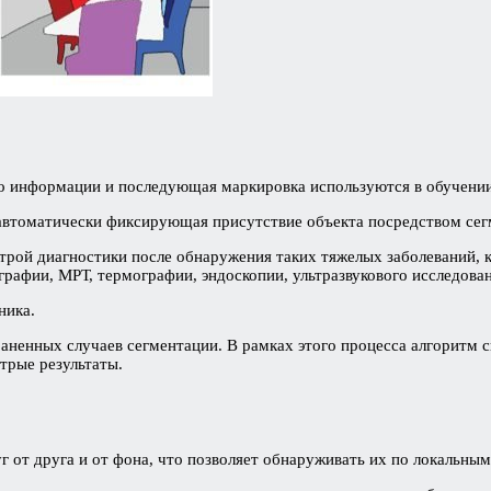
его информации и последующая маркировка используются в обучени
, автоматически фиксирующая присутствие объекта посредством се
рой диагностики после обнаружения таких тяжелых заболеваний, как
рафии, МРТ, термографии, эндоскопии, ультразвукового исследован
хника.
ненных случаев сегментации. В рамках этого процесса алгоритм с
стрые результаты.
г от друга и от фона, что позволяет обнаруживать их по локальны