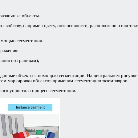
 различные объекты.
о свойству, например цвету, интенсивности, расположению или тек
помощью сегментации.
бражения:
тация по границам);
им данные объекты с помощью сегментации. На центральном рисунке
утем маркировки объектов применим сегментацию экземпляров.
ного упростило процесс сегментации.