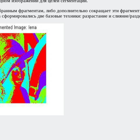
дном изображении для целей сегментации.
бранным фрагментам, либо дополнительно сокращает эти фрагменты
 сформировались две базовые техники: разрастание и слияние/разд
и