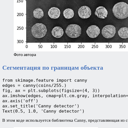
Фото автора
Сегментация по границам объекта
from skimage.feature import canny
edges = canny(coins/255.)
fig, ax = plt.subplots(figsize=(4, 3))
ax.imshow(edges, cmap=plt.cm.gray, interpolation
ax.axis('off')
ax.set_title('Canny detector')
Text(0.5, 1.0, 'Canny detector')
В этом коде используется библиотека Сanny, представляющая из 