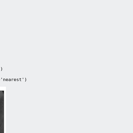
))
='nearest')