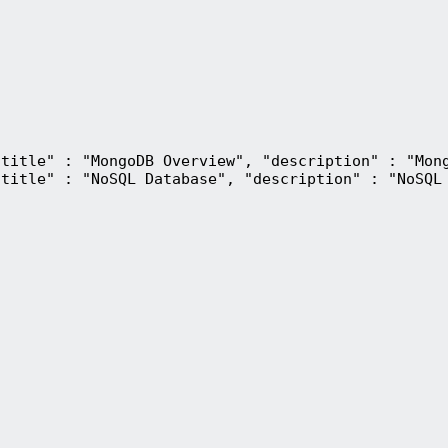
"title" : "MongoDB Overview", "description" : "Mon
"title" : "NoSQL Database", "description" : "NoSQL