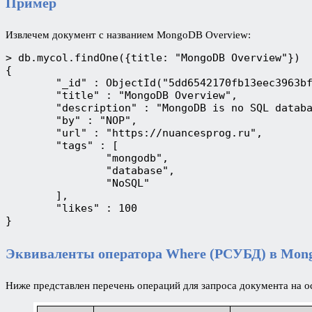
Пример
Извлечем документ с названием MongoDB Overview:
> db.mycol.findOne({title: "MongoDB Overview"})
{
	"_id" : ObjectId("5dd6542170fb13eec3963b
	"title" : "MongoDB Overview",
	"description" : "MongoDB is no SQL datab
	"by" : "NOP",
	"url" : "https://nuancesprog.ru",
	"tags" : [
		"mongodb",
		"database",
		"NoSQL"
	],
	"likes" : 100
}
Эквиваленты оператора Where (РСУБД) в Mon
Ниже представлен перечень операций для запроса документа на о