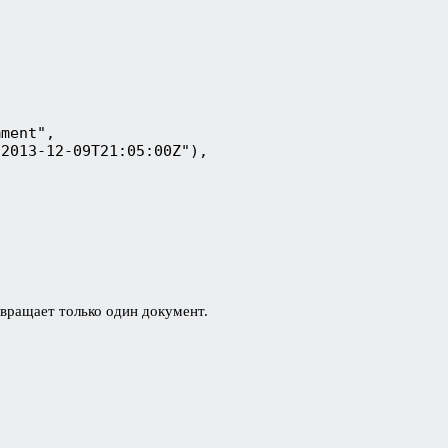
mment",
("2013-12-09T21:05:00Z"),
звращает только один документ.