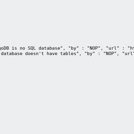
goDB is no SQL database", "by" : "NOP", "url" : "h
 database doesn't have tables", "by" : "NOP", "url