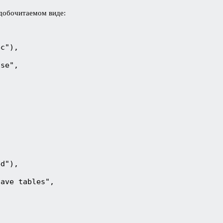
удобочитаемом виде:
4c"),
ase",
4d"),
have tables",