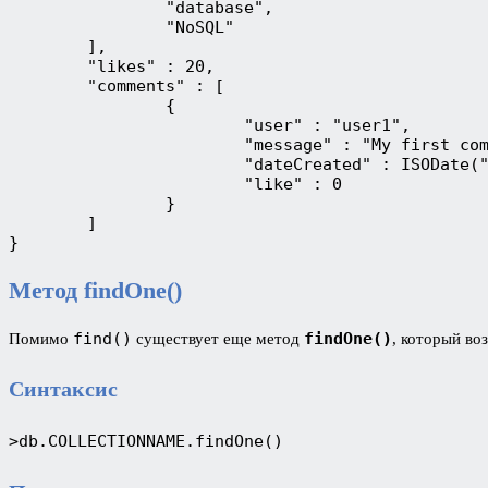
		"database",
		"NoSQL"
	],
	"likes" : 20,
	"comments" : [
		{
			"user" : "user1",
			"message" : "My first co
			"dateCreated" : ISODate
			"like" : 0
		}
	]
}
Метод findOne()
find()
findOne()
Помимо
существует еще метод
, который во
Синтаксис
>db.COLLECTIONNAME.findOne()