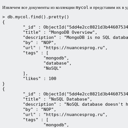
mycol
Извлечем все документы из коллекции
и представим их в 
> db.mycol.find().pretty()
{
	"_id" : ObjectId("5dd4e2cc0821d3b4460753
	"title" : "MongoDB Overview",
	"description" : "MongoDB is no SQL datab
	"by" : "NOP",
	"url" : "https://nuancesprog.ru",
	"tags" : [
		"mongodb",
		"database",
		"NoSQL"
	],
	"likes" : 100
}
{
	"_id" : ObjectId("5dd4e2cc0821d3b4460753
	"title" : "NoSQL Database",
	"description" : "NoSQL database doesn't 
	"by" : "NOP",
	"url" : "https://nuancesprog.ru",
	"tags" : [
		"mongodb",