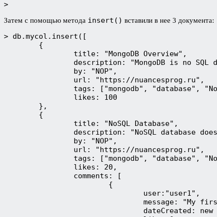
>
insert()
Затем с помощью метода
вставили в нее 3 документа:
> db.mycol.insert([
	{
		title: "MongoDB Overview",
		description: "MongoDB is no SQL 
		by: "NOP",
		url: "https://nuancesprog.ru",
		tags: ["mongodb", "database", "N
		likes: 100
	},
	{
		title: "NoSQL Database",
		description: "NoSQL database doe
		by: "NOP",
		url: "https://nuancesprog.ru",
		tags: ["mongodb", "database", "N
		likes: 20,
		comments: [
			{
				user:"user1",
				message: "My fi
				dateCreated: n