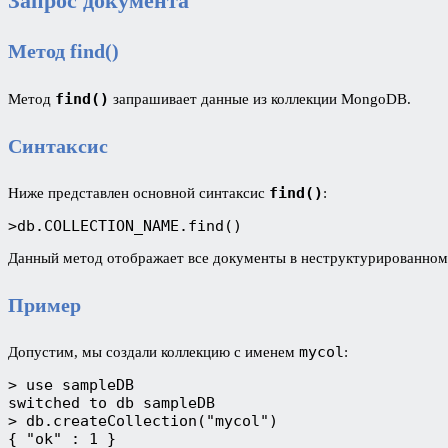
Запрос документа
Метод find()
find()
Метод
запрашивает данные из коллекции MongoDB.
Синтаксис
find()
Ниже представлен основной синтаксис
:
>db.COLLECTION_NAME.find()
Данный метод отображает все документы в неструктурированном
Пример
mycol
Допустим, мы создали коллекцию с именем
:
> use sampleDB
switched to db sampleDB
> db.createCollection("mycol")
{ "ok" : 1 }