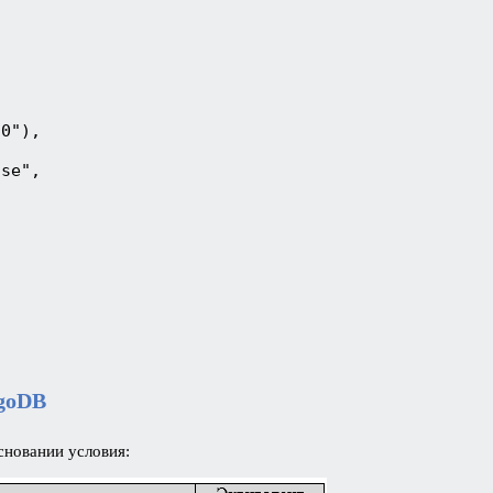
f0"),
ase",
goDB
сновании условия: