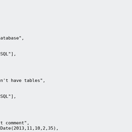
database",
oSQL"],
sn't have tables",
oSQL"],
rst comment",
ew Date(2013,11,10,2,35),