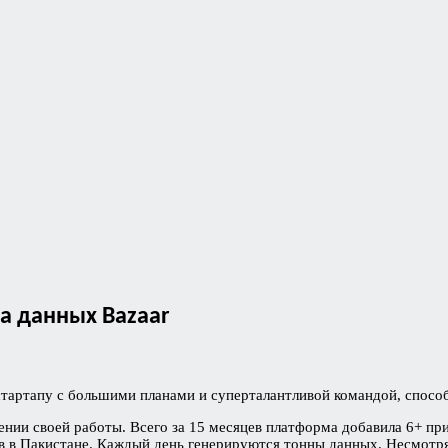
а данных Bazaar
тартапу с большими планами и суперталантливой командой, способ
нии своей работы. Всего за 15 месяцев платформа добавила 6+ пр
в в Пакистане. Каждый день генерируются тонны данных. Несмотр