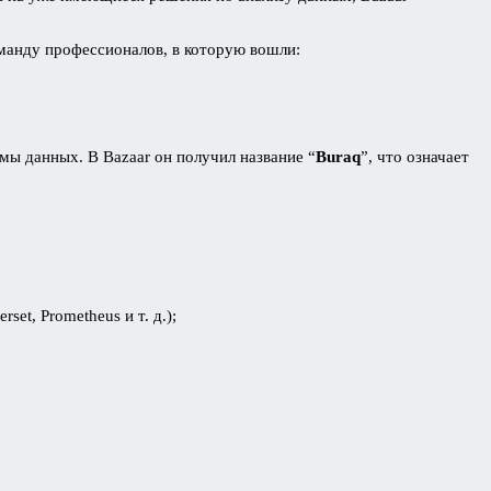
манду профессионалов, в которую вошли:
мы данных. В Bazaar он получил название “
Buraq
”, что означает
et, Prometheus и т. д.);