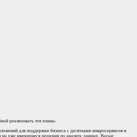
ной реализовать эти планы.
иложений для поддержки бизнеса с десятками микросервисов в
я на уже имеющиеся решения по анализу данных, Bazaar