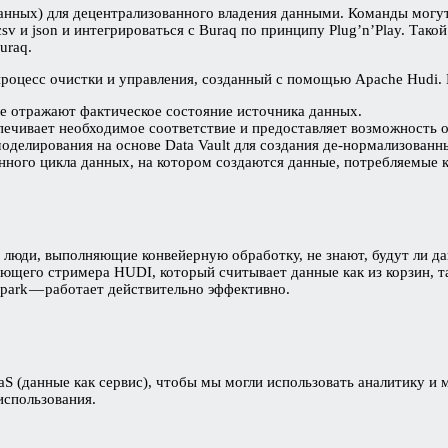
 данных) для децентрализованного владения данными. Команды могу
sv и json и интегрироваться с Buraq по принципу Plug’n’Play. Так
uraq.
оцесс очистки и управления, созданный с помощью Apache Hudi. В
 отражают фактическое состояние источника данных.
печивает необходимое соответствие и предоставляет возможность 
оделирования на основе Data Vault для создания де-нормализованн
ного цикла данных, на котором создаются данные, потребляемые 
 люди, выполняющие конвейерную обработку, не знают, будут ли да
ающего стримера HUDI, который считывает данные как из корзин, т
park — работает действительно эффективно.
aS (данные как сервис), чтобы мы могли использовать аналитику 
использования.