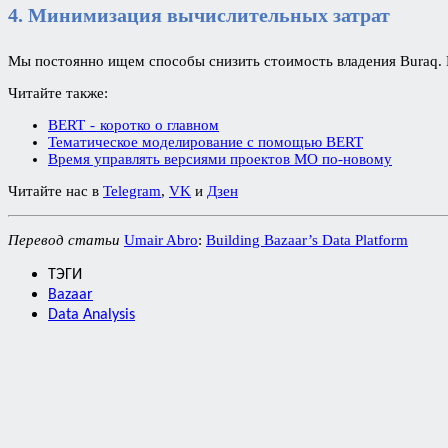
4. Минимизация вычислительных затрат
Мы постоянно ищем способы снизить стоимость владения Buraq.
Читайте также:
BERT - коротко о главном
Тематическое моделирование с помощью BERT
Время управлять версиями проектов МО по-новому
Читайте нас в
Telegram
,
VK
и
Дзен
Перевод статьи
Umair Abro
:
Building Bazaar’s Data Platform
ТЭГИ
Bazaar
Data Analysis