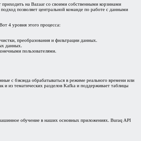
т приходить на Bazaar со своими собственными корзинами
ой подход позволяет центральной команде по работе с данными
от 4 уровня этого процесса:
очистки, преобразования и фильтрации данных.
ых данных.
конечными пользователями.
нные с бэкэнда обрабатываться в режиме реального времени или
ак и из тематических разделов Kafka и поддерживает таблицы
и машинное обучение в наших основных приложениях. Buraq API