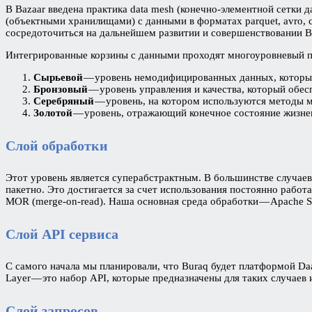
В Bazaar введена практика data mesh (конечно-элементной сетки
(объектными хранилищами) с данными в форматах parquet, avro, c
сосредоточиться на дальнейшем развитии и совершенствовании B
Интегрированные корзины с данными проходят многоуровневый пр
Сырьевой
— уровень немодифицированных данных, которые
Бронзовый
— уровень управления и качества, который обес
Серебряный
— уровень, на котором используются методы м
Золотой
— уровень, отражающий конечное состояние жизнен
Слой обработки
Этот уровень является суперабстрактным. В большинстве случаев
пакетно. Это достигается за счет использования постоянно работ
MOR (merge-on-read). Наша основная среда обработки — Apache S
Слой API сервиса
С самого начала мы планировали, что Buraq будет платформой Da
Layer — это набор API, которые предназначены для таких случаев 
Слой запросов