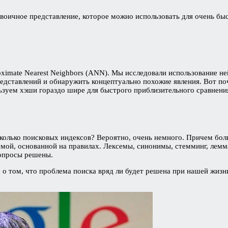
двоичное представление, которое можно использовать для очень б
ximate Nearest Neighbors (ANN). Мы исследовали использование н
дставлений и обнаружить концептуально похожие явления. Вот поч
льзуем хэши гораздо шире для быстрого приблизительного сравнен
колько поисковых индексов? Вероятно, очень немного. Причем боль
емой, основанной на правилах. Лексемы, синонимы, стемминг, лем
вопросы решены.
о том, что проблема поиска вряд ли будет решена при нашей жизн