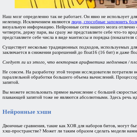
Наш мозг определенно так не работает. Он явно не использует 
нелепицу. Исключением являются
люди, способные запомнить боле
визуальную информацию. Нейронные сети нашего мозга отлично с
четверти, держу пари, вы сразу же представляете себе что-то вро
представляете себе числа в виде мантиссы и порядка (показателя с
Существует несколько традиционных подходов, используемых для
заключается в снижении разрешений до float16 (16 бит) и даже flo
Следует ли из этого, что векторная арифметика медленная / пл
Не совсем. На разработку этой теории исследователи потратили
параллельной обработки большего объема вычислений. Процессо
запятой.
Вы можете использовать прямое вычисление с большей скоростью, 
плавающей запятой тоже не являются абсолютными. Здесь речь ид
Нейронные хэши
Двоичные сравнения, такие как XOR для наборов битов, могут быт
хэш-пространстве? Может ли таким образом сделать модели намн