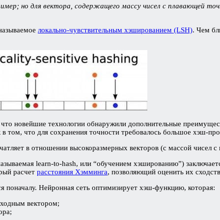
ример; но для вектора, содержащего массу чисел с плавающей т
 называемое
локально-чувствительным хэшированием (LSH)
. Чем б
о, что новейшие технологии обнаружили дополнительные преимущес
к в том, что для сохранения точности требовалось большое хэш-пр
ечатляет в отношении высокоразмерных векторов (с массой чисел с
называемая learn-to-hash, или “обучением хэшированию”) заключа
трый расчет
расстояния Хэмминга
, позволяющий оценить их сходств
ся поначалу. Нейронная сеть оптимизирует хэш-функцию, которая:
сходным вектором;
ора;