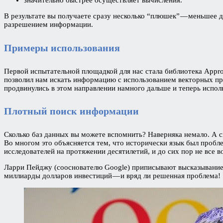
значительно быстрее осуществляет вычисления.
В результате вы получаете сразу несколько “плюшек” — меньшее 
разрешением информации.
Примеры использования
Первой испытательной площадкой для нас стала библиотека Appro
позволил нам искать информацию с использованием векторных пре
продвинулись в этом направлении намного дальше и теперь испо
Плотный поиск информации
Сколько баз данных вы можете вспомнить? Наверняка немало. А с
Во многом это объясняется тем, что исторически язык был пробл
исследователей на протяжении десятилетий, и до сих пор не все 
Ларри Пейджу (сооснователю Google) приписывают высказывание 
миллиарды долларов инвестиций — и вряд ли решенная проблема!