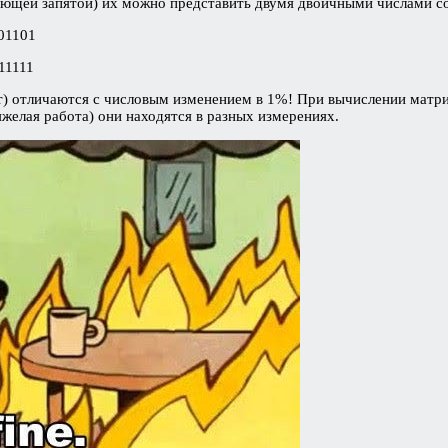
авающей запятой) их можно представить двумя двоичными числами с
01101
11111
бит) отличаются с числовым изменением в 1%! При вычислении матр
яжелая работа) они находятся в разных измерениях.