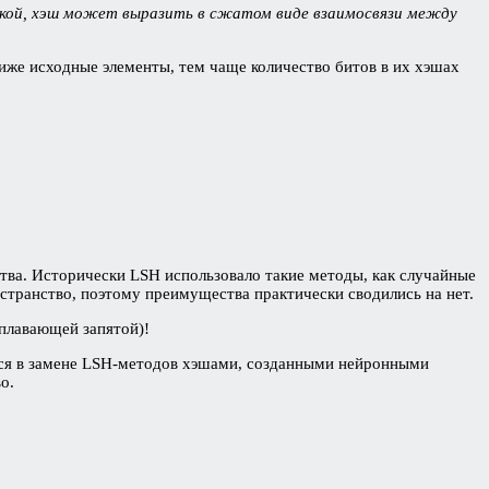
очкой, хэш может выразить в сжатом виде взаимосвязи между
лиже исходные элементы, тем чаще количество битов в их хэшах
тва. Исторически LSH использовало такие методы, как случайные
остранство, поэтому преимущества практически сводились на нет.
 плавающей запятой)!
ется в замене LSH-методов хэшами, созданными нейронными
о.