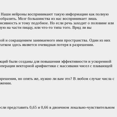
той. Наши нейроны воспринимают такую информацию как полную
вообразить. Мозг большинства из нас воспринимает лишь
сивность и тому подобное. Но если речь заходит о половине или
ую на части пиццу, или что-то типа того. Вряд ли вы
той и сокращением занимаемого ими пространства. Один из них
статком здесь является очевидная потеря в разрешении.
рукций были созданы для повышения эффективности и ускоренной
операции векторной арифметики с массивами чисел с плавающей
решения, но опять же, нужно ли вам это? В любом случае числа с
ижении.
если представить 0,65 и 0,66 в двоичном локально-чувствительном