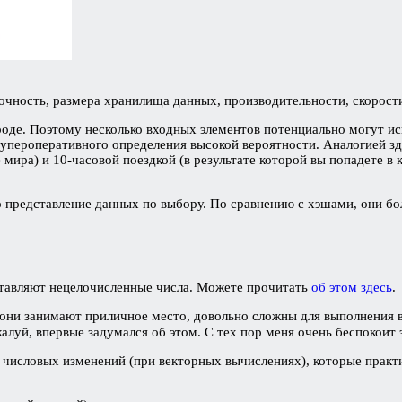
чность, размера хранилища данных, производительности, скорости
оде. Поэтому несколько входных элементов потенциально могут исп
супероперативного определения высокой вероятности. Аналогией зд
 мира) и 10-часовой поездкой (в результате которой вы попадете в
это представление данных по выбору. По сравнению с хэшами, они б
ставляют нецелочисленные числа. Можете прочитать
об этом здесь
.
 они занимают приличное место, довольно сложны для выполнения 
ожалуй, впервые задумался об этом. С тех пор меня очень беспокоит 
 числовых изменений (при векторных вычислениях), которые практ