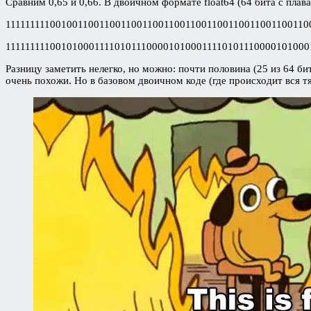
Сравним 0,65 и 0,66. В двоичном формате float64 (64 бита с пл
111111111001001100110011001100110011001100110011001100110
111111111001010001111010111000010100011110101110000101000
Разницу заметить нелегко, но можно: почти половина (25 из 64 
очень похожи. Но в базовом двоичном коде (где происходит вся т