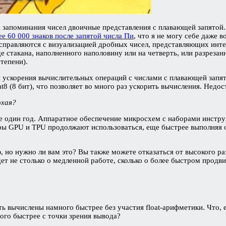
для запоминания чисел двоичные представления с плавающей запя
е 60 000 знаков после запятой числа Пи
, что я не могу себе даже 
правляются с визуализацией дробных чисел, представляющих интен
де стакана, наполненного наполовину или на четверть, или разрезанн
тепени).
 ускорения вычислительных операций с числами с плавающей запя
at8 (8 бит), что позволяет во много раз ускорить вычисления. Недо
охая?
 не один год. Аппаратное обеспечение микросхем с наборами инст
ры GPU и TPU продолжают использоваться, еще быстрее выполняя 
но нужно ли вам это? Вы также можете отказаться от высокого раз
ет не столько о медленной работе, сколько о более быстром продв
ь вычислены намного быстрее без участия float-арифметики. Что, 
ого быстрее с точки зрения вывода?