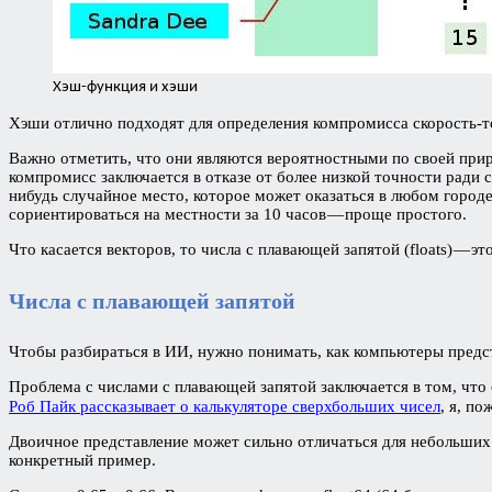
Хэш-функция и хэши
Хэши отлично подходят для определения компромисса скорость-то
Важно отметить, что они являются вероятностными по своей прир
компромисс заключается в отказе от более низкой точности ради 
нибудь случайное место, которое может оказаться в любом городе
сориентироваться на местности за 10 часов — проще простого.
Что касается векторов, то числа с плавающей запятой (floats) — 
Числа с плавающей запятой
Чтобы разбираться в ИИ, нужно понимать, как компьютеры пред
Проблема с числами с плавающей запятой заключается в том, что
Роб Пайк рассказывает о калькуляторе сверхбольших чисел
, я, п
Двоичное представление может сильно отличаться для небольших
конкретный пример.