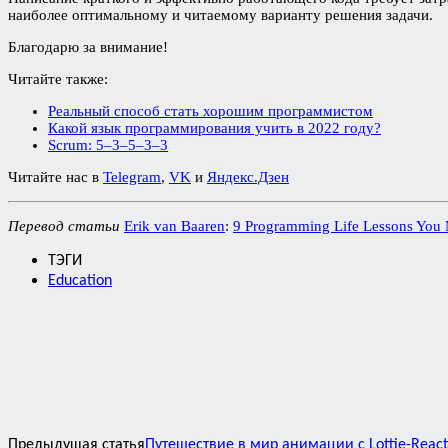
наиболее оптимальному и читаемому варианту решения задачи.
Благодарю за внимание!
Читайте также:
Реальный способ стать хорошим программистом
Какой язык программирования учить в 2022 году?
Scrum: 5–3–5–3–3
Читайте нас в
Telegram
,
VK
и
Яндекс.Дзен
Перевод статьи
Erik van Baaren
:
9 Programming Life Lessons You M
ТЭГИ
Education
Предыдущая статья
Путешествие в мир анимации с Lottie-React