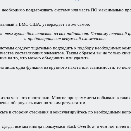
что необходимо поддерживать систему или часть ПО максимально п
ованный в ВМС США, утверждает то же самое:
, тем лучше большинство из них работают. Поэтому основной ц
и предотвращение ненужной сложности.
системы следует тщательно подходить к подбору необходимых комп
личества составляющих элементов. Таким образом вы не только сниз
ние на то, что можно объединить или удалить.
а лишь одна функция из крупного пакета или зависимости, то целе
 из-за чего это произошло. Многие программисты побывали в таких с
нение обернулось именно таким результатом.
ьте в сторону стеснения и консультируйтесь по необходимым вопро
Да-да, все мы иногда пользуемся Stack Overflow, в чем нет ничего п