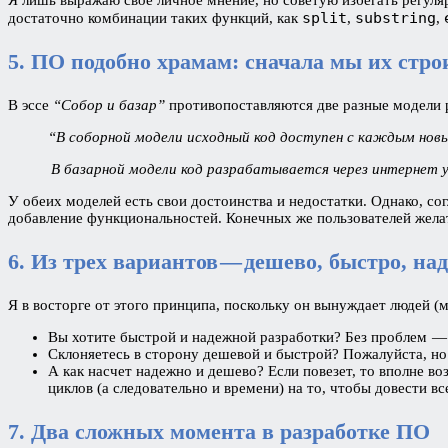
split
substring
достаточно комбинации таких функций, как
,
,
5. ПО подобно храмам: сначала мы их стр
В эссе
“Собор и базар”
противопоставляются две разные модели 
“В соборной модели исходный код доступен с каждым новы
В базарной модели код разрабатывается через интернет у 
У обеих моделей есть свои достоинства и недостатки. Однако, с
добавление функциональностей. Конечных же пользователей жела
6. Из трех вариантов — дешево, быстро, н
Я в восторге от этого принципа, поскольку он вынуждает людей (
Вы хотите быстрой и надежной разработки? Без проблем 
Склоняетесь в сторону дешевой и быстрой? Пожалуйста, но 
А как насчет надежно и дешево? Если повезет, то вполне во
циклов (а следовательно и времени) на то, чтобы довести вс
7. Два сложных момента в разработке ПО