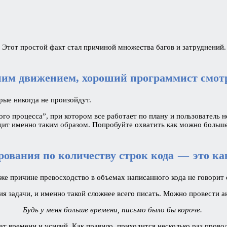
0. Этот простой факт стал причиной множества багов и затруднений
нним движением, хороший программист смот
орые никогда не произойдут.
о процесса”, при котором все работает по плану и пользователь н
ходит именно таким образом. Попробуйте охватить как можно боль
ования по количеству строк кода — это как 
 же причине превосходство в объемах написанного кода не говорит
я задачи, и именно такой сложнее всего писать. Можно провести
Будь у меня больше времени, письмо было бы короче.
т времени и усилий. Как правило, приходится несколько раз прово