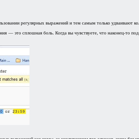
льзовании регулярных выражений и тем самым только удваивают к
ния — это сплошная боль. Когда вы чувствуете, что наконец-то подо
ных выражений как чумы, за исключением тех случаев, когда без н