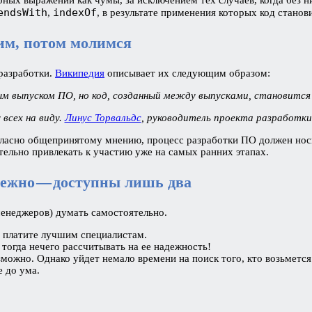
endsWith
indexOf
,
, в результате применения которых код стано
оим, потом молимся
разработки.
Википедия
описывает их следующим образом:
м выпуском ПО, но код, созданный между выпусками, становится
всех на виду.
Линус Торвальдс
, руководитель проекта разработки
огласно общепринятому мнению, процесс разработки ПО должен нос
тельно привлекать к участию уже на самых ранних этапах.
адежно — доступны лишь два
менеджеров) думать самостоятельно.
— платите лучшим специалистам.
тогда нечего рассчитывать на ее надежность!
зможно. Однако уйдет немало времени на поиск того, кто возьмется
е до ума.