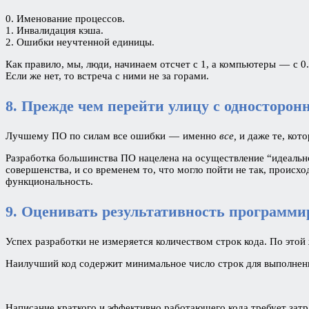
0. Именование процессов.
1. Инвалидация кэша.
2. Ошибки неучтенной единицы.
Как правило, мы, люди, начинаем отсчет с 1, а компьютеры — с 
Если же нет, то встреча с ними не за горами.
8. Прежде чем перейти улицу с односторо
Лучшему ПО по силам все ошибки — именно
все,
и даже те, кот
Разработка большинства ПО нацелена на осуществление “идеальног
совершенства, и со временем то, что могло пойти не так, проис
функциональность.
9. Оценивать результативность программир
Успех разработки не измеряется количеством строк кода. По этой
Наилучший код содержит минимальное число строк для выполнени
Написание краткого и эффективно работающего кода требует затра