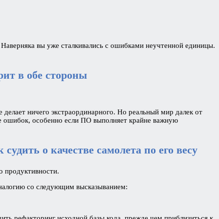
. Наверняка вы уже сталкивались с ошибками неучтенной единицы.
рит в обе стороны
е делает ничего экстраординарного. Но реальный мир далек от
ше ошибок, особенно если ПО выполняет крайне важную
судить о качестве самолета по его весу
 о продуктивности.
 аналогию со следующим высказыванием:
дить рефакторинг исходной базы кода, прежде чем приблизиться к