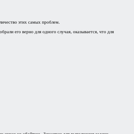
оличество этих самых проблем.
брали его верно для одного случая, оказывается, что для
их никак не обойтись. Зачастую для выполнения задачи