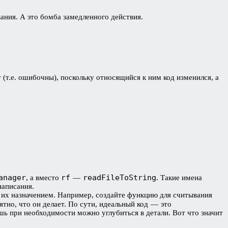
ания. А это бомба замедленного действия.
 (т.е. ошибочны), поскольку относящийся к ним код изменился, а
anager
rf
readFileToString
, а вместо
—
. Такие имена
 написания.
с их назначением. Например, создайте функцию для считывания
ятно, что он делает. По сути, идеальный код — это
ь при необходимости можно углубиться в детали. Вот что значит