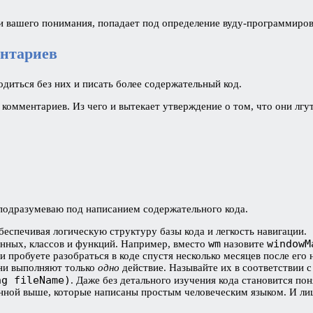
и вашего понимания, попадает под определение вуду-программиров
ментариев
диться без них и писать более содержательный код.
комментариев. Из чего и вытекает утверждение о том, что они лгут
 подразумеваю под написанием содержательного кода.
еспечивая логическую структуру базы кода и легкость навигации.
wm
windowM
нных, классов и функций. Например, вместо
назовите
и пробуете разобраться в коде спустя несколько месяцев после его
ни выполняют только
одно
действие. Называйте их в соответствии 
ng fileName)
. Даже без детального изучения кода становится пон
ной выше, которые написаны простым человеческим языком. И лиш