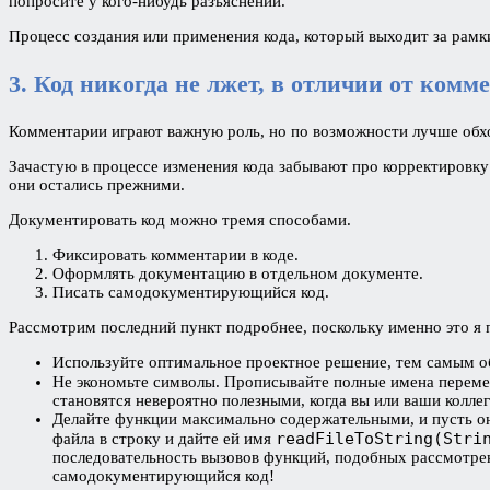
попросите у кого-нибудь разъяснений.
Процесс создания или применения кода, который выходит за рамк
3. Код никогда не лжет, в отличии от ком
Комментарии играют важную роль, но по возможности лучше обхо
Зачастую в процессе изменения кода забывают про корректировку 
они остались прежними.
Документировать код можно тремя способами.
Фиксировать комментарии в коде.
Оформлять документацию в отдельном документе.
Писать самодокументирующийся код.
Рассмотрим последний пункт подробнее, поскольку именно это я
Используйте оптимальное проектное решение, тем самым об
Не экономьте символы. Прописывайте полные имена переме
становятся невероятно полезными, когда вы или ваши коллег
Делайте функции максимально содержательными, и пусть о
readFileToString(Stri
файла в строку и дайте ей имя
последовательность вызовов функций, подобных рассмотрен
самодокументирующийся код!