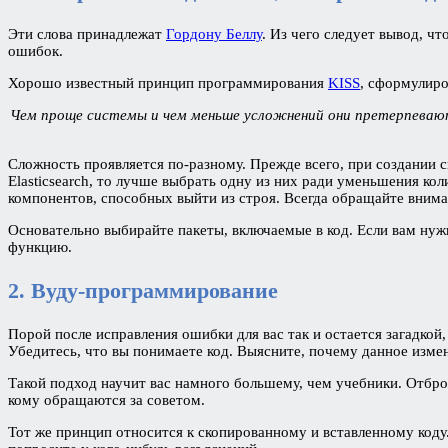
Эти слова принадлежат
Гордону Беллу
. Из чего следует вывод, 
ошибок.
Хорошо известный принцип программирования
KISS
, сформулир
Чем проще системы и чем меньше усложнений они претерпевают
Сложность проявляется по-разному. Прежде всего, при создании 
Elasticsearch, то лучше выбрать одну из них ради уменьшения ко
компонентов, способных выйти из строя. Всегда обращайте внима
Основательно выбирайте пакеты, включаемые в код. Если вам нужн
функцию.
2. Вуду-программирование
Порой после исправления ошибки для вас так и остается загадкой,
Убедитесь, что вы понимаете код. Выясните, почему данное изме
Такой подход научит вас намного большему, чем учебники. Отброс
кому обращаются за советом.
Тот же принцип относится к скопированному и вставленному коду. 