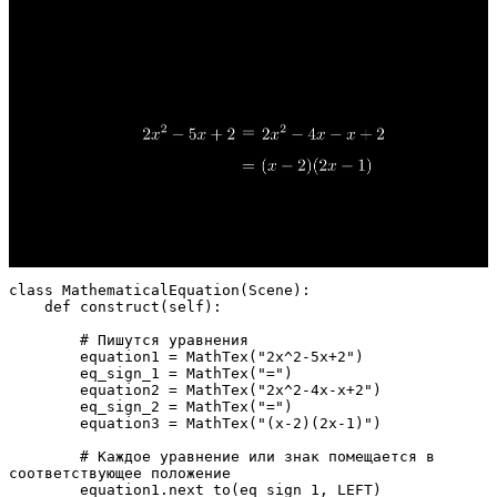
class MathematicalEquation(Scene):

    def construct(self):

        # Пишутся уравнения

        equation1 = MathTex("2x^2-5x+2")

        eq_sign_1 = MathTex("=")

        equation2 = MathTex("2x^2-4x-x+2")

        eq_sign_2 = MathTex("=")

        equation3 = MathTex("(x-2)(2x-1)")

        # Каждое уравнение или знак помещается в 
соответствующее положение

        equation1.next_to(eq_sign_1, LEFT)
