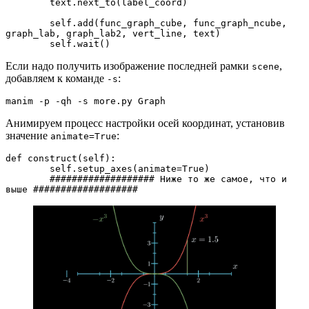
        text.next_to(label_coord)

        self.add(func_graph_cube, func_graph_ncube, 
graph_lab, graph_lab2, vert_line, text)

        self.wait()
Если надо получить изображение последней рамки
,
scene
добавляем к команде
:
-s
manim -p -qh -s more.py Graph
Анимируем процесс настройки осей координат, установив
значение
:
animate=True
def construct(self):

        self.setup_axes(animate=True)

        ################### Ниже то же самое, что и 
выше ###################