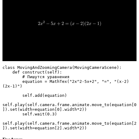
class MovingAndZoomingCamera(MovingCameraScene):

    def construct(self):

        # Пишутся уравнения

        equation = MathTex("2x^2-5x+2", "=", "(x-2)
(2x-1)")

        self.add(equation)

self.play(self.camera.frame.animate.move_to(equation[0
]).set(width=equation[0].width*2))

        self.wait(0.3)

self.play(self.camera.frame.animate.move_to(equation[2
]).set(width=equation[2].width*2))