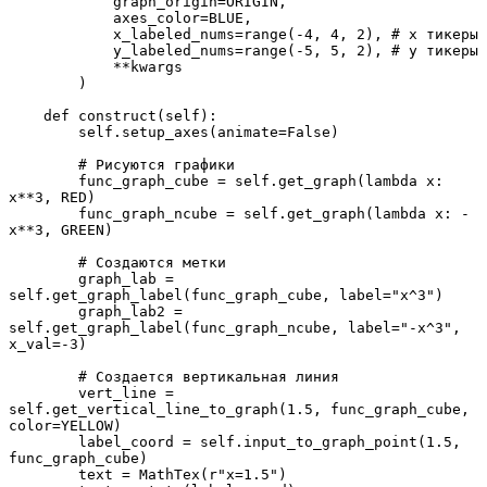
            graph_origin=ORIGIN,

            axes_color=BLUE,

            x_labeled_nums=range(-4, 4, 2), # x тикеры

            y_labeled_nums=range(-5, 5, 2), # y тикеры

            **kwargs

        )

    def construct(self):

        self.setup_axes(animate=False)

        # Рисуются графики

        func_graph_cube = self.get_graph(lambda x: 
x**3, RED)

        func_graph_ncube = self.get_graph(lambda x: -
x**3, GREEN)

        # Создаются метки

        graph_lab = 
self.get_graph_label(func_graph_cube, label="x^3")

        graph_lab2 = 
self.get_graph_label(func_graph_ncube, label="-x^3", 
x_val=-3)

        # Создается вертикальная линия

        vert_line = 
self.get_vertical_line_to_graph(1.5, func_graph_cube, 
color=YELLOW)

        label_coord = self.input_to_graph_point(1.5, 
func_graph_cube)

        text = MathTex(r"x=1.5")
