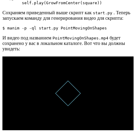
        self.play(GrowFromCenter(square))
Сохраняем приведенный выше скрипт как
. Теперь
start.py
запускаем команду для генерирования видео для скрипта:
$ manim -p -ql start.py PointMovingOnShapes
И видео под названием
будет
PointMovingOnShapes.mp4
сохранено у вас в локальном каталоге. Вот что вы должны
увидеть: