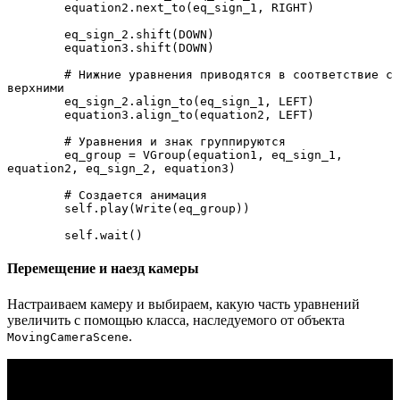
        equation2.next_to(eq_sign_1, RIGHT)

        eq_sign_2.shift(DOWN)

        equation3.shift(DOWN)

        # Нижние уравнения приводятся в соответствие с 
верхними

        eq_sign_2.align_to(eq_sign_1, LEFT)

        equation3.align_to(equation2, LEFT)

        # Уравнения и знак группируются

        eq_group = VGroup(equation1, eq_sign_1, 
equation2, eq_sign_2, equation3)

        # Создается анимация

        self.play(Write(eq_group))

        self.wait()
Перемещение и наезд камеры
Настраиваем камеру и выбираем, какую часть уравнений
увеличить с помощью класса, наследуемого от объекта
.
MovingCameraScene