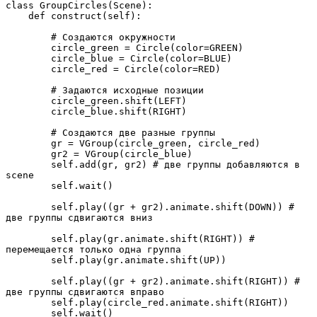
class GroupCircles(Scene):

    def construct(self):

        # Создаются окружности

        circle_green = Circle(color=GREEN)

        circle_blue = Circle(color=BLUE)

        circle_red = Circle(color=RED)

        # Задаются исходные позиции

        circle_green.shift(LEFT)

        circle_blue.shift(RIGHT)

        # Создаются две разные группы

        gr = VGroup(circle_green, circle_red)

        gr2 = VGroup(circle_blue)

        self.add(gr, gr2) # две группы добавляются в 
scene

        self.wait()

        self.play((gr + gr2).animate.shift(DOWN)) # 
две группы сдвигаются вниз

        self.play(gr.animate.shift(RIGHT)) # 
перемещается только одна группа

        self.play(gr.animate.shift(UP))

        self.play((gr + gr2).animate.shift(RIGHT)) # 
две группы сдвигаются вправо

        self.play(circle_red.animate.shift(RIGHT))

        self.wait()