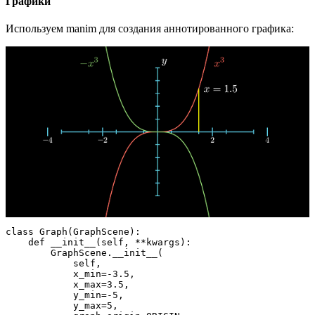
Графики
Используем manim для создания аннотированного графика:
class Graph(GraphScene):

    def __init__(self, **kwargs):

        GraphScene.__init__(

            self,

            x_min=-3.5,

            x_max=3.5,

            y_min=-5,

            y_max=5,
