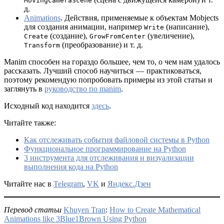
MovingCameraScene
д.
Animations
. Действия, применяемые к объектам Mobjects
для создания анимации, например
(написание),
Write
(создание),
(увеличение),
Create
GrowFromCenter
(преобразование) и т. д.
Transform
Manim способен на гораздо большее, чем то, о чем нам удалось
рассказать. Лучший способ научиться — практиковаться,
поэтому рекомендую попробовать примеры из этой статьи и
заглянуть в
руководство по
manim
.
Исходный код находится
здесь
.
Читайте также:
Как отслеживать события файловой системы в Python
Функциональное программирование на Python
3 инструмента для отслеживания и визуализации
выполнения кода на Python
Читайте нас в
Telegram
,
VK
и
Яндекс.Дзен
Перевод статьи
Khuyen Tran
:
How to Create Mathematical
Animations like 3Blue1Brown Using Python