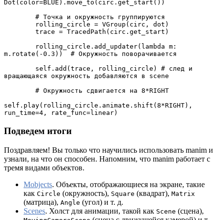
Dot(color=BLUE).move_to(circ.get_start())

        # Точка и окружность группируются

        rolling_circle = VGroup(circ, dot)

        trace = TracedPath(circ.get_start)

        rolling_circle.add_updater(lambda m: 
m.rotate(-0.3))  # Окружность поворачивается

        self.add(trace, rolling_circle) # след и 
вращающаяся окружность добавляются в scene

        # Окружность сдвигается на 8*RIGHT

self.play(rolling_circle.animate.shift(8*RIGHT), 
run_time=4, rate_func=linear)
Подведем итоги
Поздравляем! Вы только что научились использовать manim и
узнали, на что он способен. Напомним, что manim работает с
тремя видами объектов.
Mobjects
. Объекты, отображающиеся на экране, такие
как
(окружность),
(квадрат),
Circle
Square
Matrix
(матрица),
(угол) и т. д.
Angle
Scenes
. Холст для анимации, такой как
(сцена),
Scene
(сцена с движущейся камерой) и т.