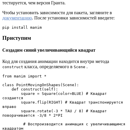
тестируется, чем версия Гранта.
Чтобы установить зависимости для пакета, загляните в
документацию
. После установки зависимостей введите:
pip install manim
Приступим
Создадим синий увеличивающийся квадрат
Код для создания анимации находится внутри метода
класса, определяемого в
.
construct
Scene
from manim import * 

class PointMovingOnShapes(Scene):

    def construct(self):

        square = Square(color=BLUE) # Квадрат 
создается

        square.flip(RIGHT) # Квадрат транспонируется 
вправо

        square.rotate(-3 * TAU / 8) # Квадрат 
поворачивается -3/8 * 2*PI 

         # Воспроизводится анимация с увеличивающимся 
квадратом
