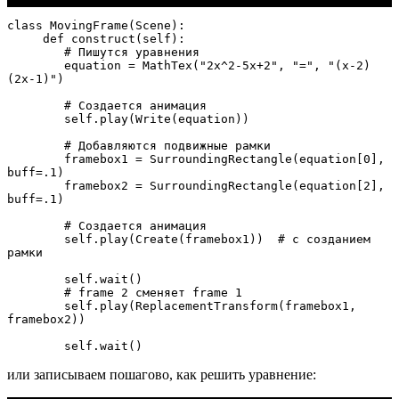
class MovingFrame(Scene):

     def construct(self):

        # Пишутся уравнения

        equation = MathTex("2x^2-5x+2", "=", "(x-2)
(2x-1)")

        # Создается анимация

        self.play(Write(equation))

        # Добавляются подвижные рамки

        framebox1 = SurroundingRectangle(equation[0], 
buff=.1)

        framebox2 = SurroundingRectangle(equation[2], 
buff=.1)

        # Создается анимация

        self.play(Create(framebox1))  # с созданием 
рамки

        self.wait()

        # frame 2 сменяет frame 1

        self.play(ReplacementTransform(framebox1, 
framebox2))

        self.wait()
или записываем пошагово, как решить уравнение: