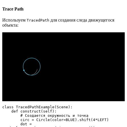
Trace Path
Используем
для создания следа движущегося
TracedPath
объекта:
class TracedPathExample(Scene):

    def construct(self):

        # Создается окружность и точка

        circ = Circle(color=BLUE).shift(4*LEFT)

        dot = 