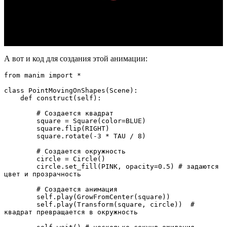
А вот и код для создания этой анимации:
from manim import * 

class PointMovingOnShapes(Scene):

    def construct(self):

        # Создается квадрат

        square = Square(color=BLUE)

        square.flip(RIGHT)

        square.rotate(-3 * TAU / 8)

        # Создается окружность

        circle = Circle()

        circle.set_fill(PINK, opacity=0.5) # задаются 
цвет и прозрачность

        # Создается анимация

        self.play(GrowFromCenter(square))

        self.play(Transform(square, circle))  # 
квадрат превращается в окружность
