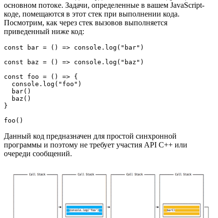
основном потоке. Задачи, определенные в вашем JavaScript-
коде, помещаются в этот стек при выполнении кода.
Посмотрим, как через стек вызовов выполняется
приведенный ниже код:
const bar = () => console.log("bar")

const baz = () => console.log("baz")

const foo = () => {

  console.log("foo")

  bar()

  baz()

}

foo()
Данный код предназначен для простой синхронной
программы и поэтому не требует участия API C++ или
очереди сообщений.