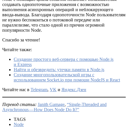
создавать однопоточные приложения с возможностью
выполнения асинхронных операций и неблокирующего
ввода-вывода. Благодаря однопоточности Node пользователям
не нужно беспокоиться о потоковой передаче или
параллелизме, что стало одной из причин огромной
популярности Node.
Спасибо за чтение!
Читайте также:
Создание простого веб-сервера с помощью Node.js
и Express
Найти и обезвредить: утечки памяти в Node.js
Создание многопользовательской игры с
использованием Socket.io при помощи NodeJS и React
Читайте нас в
Telegram
,
VK
и
Яндекс.Дзен
Перевод статьи:
Janith Gamage
,
“Single-Threaded and
Asynchronous — How Does Node Do It?”
TAGS
Node