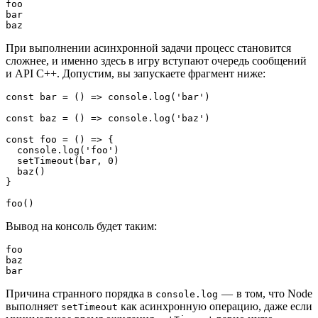
foo

bar

baz
При выполнении асинхронной задачи процесс становится
сложнее, и именно здесь в игру вступают очередь сообщений
и API C++. Допустим, вы запускаете фрагмент ниже:
const bar = () => console.log('bar')

const baz = () => console.log('baz')

const foo = () => {

  console.log('foo')

  setTimeout(bar, 0)

  baz()

}

foo()
Вывод на консоль будет таким:
foo

baz

bar
Причина странного порядка в
— в том, что Node
console.log
выполняет
как асинхронную операцию, даже если
setTimeout