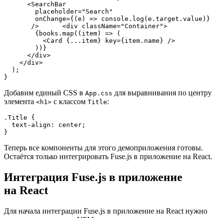
      <SearchBar

        placeholder="Search"

        onChange={(e) => console.log(e.target.value)}

       />      <div className="Container">

        {books.map((item) => (

          <Card {...item} key={item.name} />

        ))}

      </div>

    </div>

  );

}
Добавим единый CSS в
для выравнивания по центру
App.css
элемента
с классом
:
<h1>
Title
.Title {

  text-align: center;

}
Теперь все компоненты для этого демоприложения готовы.
Остаётся только интегрировать Fuse.js в приложение на React.
Интеграция Fuse.js в приложение
на React
Для начала интеграции Fuse.js в приложение на React нужно