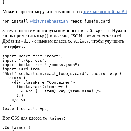
}
Можете просто загрузить компонент из
этих коллекций на Bit
:
npm install 
@bit/nsebhastian
.react_fusejs.card
Затем просто импортируем компонент в файл
. Нужно
App.js
лишь применить
к массиву JSON в компоненте
.
map()
Card
Добавим
с именем класса
, чтобы улучшить
<div>
Container
интерфейс:
import React from "react";

import "./App.css";

import books from "./books.json";

import Card from 
"@bit/nsebhastian.react_fusejs.card";function App() {

  return (

    <div className="Container">

      {books.map((item) => (

        <Card {...item} key={item.name} />

      ))}

    </div>

  );

}export default App;
Вот CSS для класса
:
Container
.Container {
