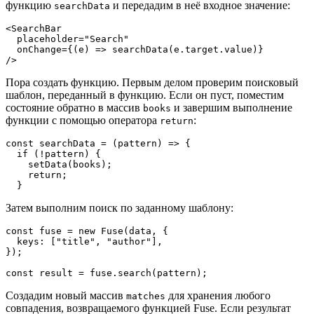
функцию
и передадим в неё входное значение:
searchData
<SearchBar

  placeholder="Search"

  onChange={(e) => searchData(e.target.value)}

/>
Пора создать функцию. Первым делом проверим поисковый
шаблон, переданный в функцию. Если он пуст, поместим
состояние обратно в массив
и завершим выполнение
books
функции с помощью оператора
:
return
const searchData = (pattern) => {

  if (!pattern) {

    setData(books);

    return;

  }
Затем выполним поиск по заданному шаблону:
const fuse = new Fuse(data, {

  keys: ["title", "author"],

});

const result = fuse.search(pattern);
Создадим новый массив
для хранения любого
matches
совпадения, возвращаемого функцией Fuse. Если результат