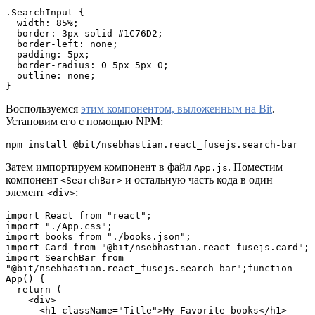
.SearchInput {

  width: 85%;

  border: 3px solid #1C76D2;

  border-left: none;

  padding: 5px;

  border-radius: 0 5px 5px 0;

  outline: none;

}
Воспользуемся
этим компонентом, выложенным на
Bit
.
Установим его с помощью NPM:
npm install @bit/nsebhastian.react_fusejs.search-bar
Затем импортируем компонент в файл
. Поместим
App.js
компонент
и остальную часть кода в один
<SearchBar>
элемент
:
<div>
import React from "react";

import "./App.css";

import books from "./books.json";

import Card from "@bit/nsebhastian.react_fusejs.card";

import SearchBar from 
"@bit/nsebhastian.react_fusejs.search-bar";function 
App() {

  return (

    <div>

      <h1 className="Title">My Favorite books</h1>
