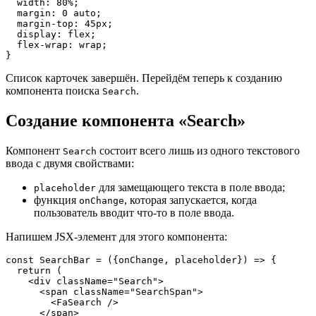
  width: 80%;

  margin: 0 auto;

  margin-top: 45px;

  display: flex;

  flex-wrap: wrap;

}
Список карточек завершён. Перейдём теперь к созданию
компонента поиска
.
Search
Создание компонента «Search»
Компонент
состоит всего лишь из одного текстового
Search
ввода с двумя свойствами:
для замещающего текста в поле ввода;
placeholder
функция
, которая запускается, когда
onChange
пользователь вводит что-то в поле ввода.
Напишем JSX-элемент для этого компонента:
const SearchBar = ({onChange, placeholder}) => {

  return (

    <div className="Search">

      <span className="SearchSpan">

        <FaSearch />

      </span>
