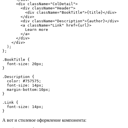
      <div className="ColDetail">

        <div className="Header">

          <div className="BookTitle">{title}</div>

        </div>

        <div className="Description">{author}</div>

        <a className="Link" href={url}>

          Learn more

        </a>

      </div>

    </div>

  );

};

.BookTitle {

  font-size: 20px;

}

.Description {

  color: #757575;

  font-size: 14px;

  margin-bottom:10px;

}

.Link {

  font-size: 14px;

}
А вот и стилевое оформление компонента: