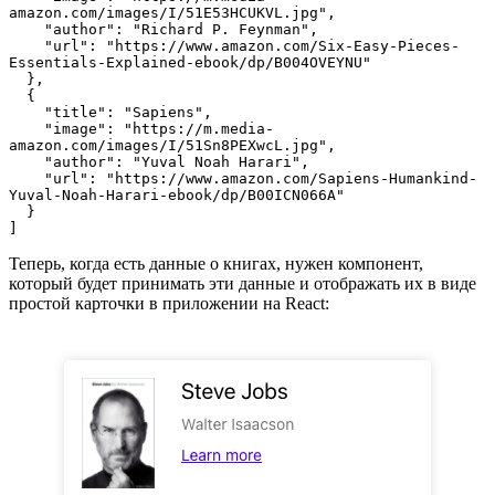
amazon.com/images/I/51E53HCUKVL.jpg",

    "author": "Richard P. Feynman",

    "url": "https://www.amazon.com/Six-Easy-Pieces-
Essentials-Explained-ebook/dp/B004OVEYNU"

  },

  {

    "title": "Sapiens",

    "image": "https://m.media-
amazon.com/images/I/51Sn8PEXwcL.jpg",

    "author": "Yuval Noah Harari",

    "url": "https://www.amazon.com/Sapiens-Humankind-
Yuval-Noah-Harari-ebook/dp/B00ICN066A"

  }

]
Теперь, когда есть данные о книгах, нужен компонент,
который будет принимать эти данные и отображать их в виде
простой карточки в приложении на React: