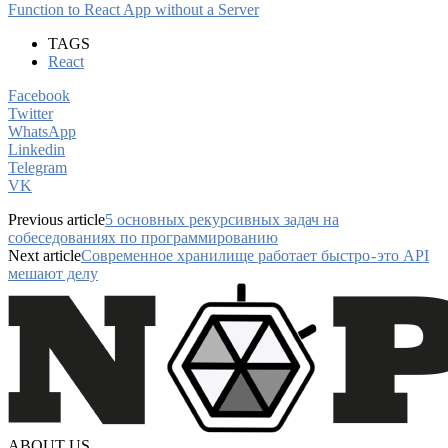
Function to React App without a Server
TAGS
React
Facebook
Twitter
WhatsApp
Linkedin
Telegram
VK
Previous article
5 основных рекурсивных задач на
собеседованиях по программированию
Next article
Современное хранилище работает быстро - это API
мешают делу
ABOUT US