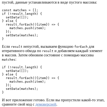
пустой, данные устанавливаются в виде пустого массива:
const matches = [];

if (!result.length) {

  setData([]);

} else {

  result.forEach(({item}) => {

    matches.push(item);

  });

  setData(matches);

}
Если
непустой, вызываем функцию
для
result
forEach
итеративного обхода по
и добавляем каждый элемент
result
в массив. Затем обновим состояние с помощью массива
:
matches
if (!result.length) {

  setData([]);

} else {

  result.forEach(({item}) => {

    matches.push(item);

  });

  setData(matches);

}
И вот приложение готово. Если вы пропустили какой-то этап,
сравните свой код с
демоверсией
.