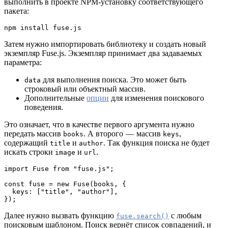
выполнить в проекте NPM-установку соответствующего
пакета:
npm install fuse.js
Затем нужно импортировать библиотеку и создать новый
экземпляр Fuse.js. Экземпляр принимает два задаваемых
параметра:
для выполнения поиска. Это может быть
data
строковый или объектный массив.
Дополнительные
опции
для изменения поискового
поведения.
Это означает, что в качестве первого аргумента нужно
передать массив
. А второго — массив
,
books
keys
содержащий
и
. Так функция поиска не будет
title
author
искать строки
и
.
image
url
import Fuse from "fuse.js";

const fuse = new Fuse(books, {

  keys: ["title", "author"],

});
Далее нужно вызвать функцию
с любым
fuse.search()
поисковым шаблоном. Поиск вернёт список совпадений, и