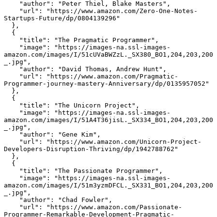
    "author": "Peter Thiel, Blake Masters",

    "url": "https://www.amazon.com/Zero-One-Notes-
Startups-Future/dp/0804139296"

  },

  {

    "title": "The Pragmatic Programmer",

    "image": "https://images-na.ssl-images-
amazon.com/images/I/51cUVaBWZzL._SX380_BO1,204,203,200
_.jpg",

    "author": "David Thomas, Andrew Hunt",

    "url": "https://www.amazon.com/Pragmatic-
Programmer-journey-mastery-Anniversary/dp/0135957052"

  },

  {

    "title": "The Unicorn Project",

    "image": "https://images-na.ssl-images-
amazon.com/images/I/51A4T36jisL._SX334_BO1,204,203,200
_.jpg",

    "author": "Gene Kim",

    "url": "https://www.amazon.com/Unicorn-Project-
Developers-Disruption-Thriving/dp/1942788762"

  },

  {

    "title": "The Passionate Programmer",

    "image": "https://images-na.ssl-images-
amazon.com/images/I/51m3yzmDFCL._SX331_BO1,204,203,200
_.jpg",

    "author": "Chad Fowler",

    "url": "https://www.amazon.com/Passionate-
Programmer-Remarkable-Development-Pragmatic-