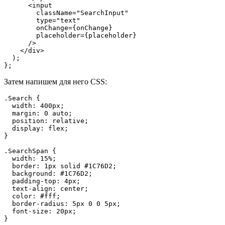
      <input

        className="SearchInput"

        type="text"

        onChange={onChange}

        placeholder={placeholder}

      />

    </div>

  );

};
Затем напишем для него CSS:
.Search {

  width: 400px;

  margin: 0 auto;

  position: relative;

  display: flex;

}

.SearchSpan {

  width: 15%;

  border: 1px solid #1C76D2;

  background: #1C76D2;

  padding-top: 4px;

  text-align: center;

  color: #fff;

  border-radius: 5px 0 0 5px;

  font-size: 20px;

}
