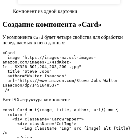
Компонент из одной карточки
Создание компонента «Card»
У компонента
будет четыре свойства для обработки
Card
передаваемых в него данных:
<Card  

  image="https://images-na.ssl-images-
amazon.com/images/I/41dKkez-
1rL._SX326_BO1,204,203,200_.jpg"

  title="Steve Jobs"

  author="Walter Isaacson"

  url="https://www.amazon.com/Steve-Jobs-Walter-
Isaacson/dp/1451648537"

 />
Вот JSX-структура компонента:
const Card = ({image, title, author, url}) => {

  return (

    <div className="CardWrapper">

      <div className="ColImg">

        <img className="Img" src={image} alt={title} 
/>

      </div>
