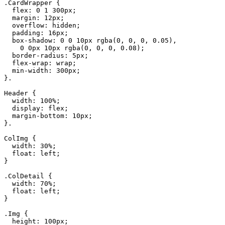
.CardWrapper {

  flex: 0 1 300px;

  margin: 12px;

  overflow: hidden;

  padding: 16px;

  box-shadow: 0 0 10px rgba(0, 0, 0, 0.05),

    0 0px 10px rgba(0, 0, 0, 0.08);

  border-radius: 5px;

  flex-wrap: wrap;

  min-width: 300px;

}.

Header {

  width: 100%;

  display: flex;

  margin-bottom: 10px;

}.

ColImg {

  width: 30%;

  float: left;

}

.ColDetail {

  width: 70%;

  float: left;

}

.Img {

  height: 100px;
