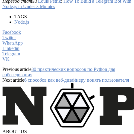
Перевод статьи
Louis Petrik
:
How To Build a Telegram Bot With
Node.js in Under 3 Minutes
TAGS
Node.js
Facebook
Twitter
WhatsApp
Linkedin
Telegram
VK
Previous article
80 практических вопросов по Python для
собеседования
Next article
6 способов как веб-дизайнеру понять пользователя
ABOUT US