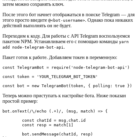
затем можно сохранять ключ.
После этого бот начнет отображаться в поиске Telegram — для
этого просто введите
. Однако пока никаких
@<bot-username>
действий выполнять он не будет.
Переходим к коду. Для работы с API Telegram воспользуемся
пакетом NPM. Устанавливаем его с помощью команды
yarn
.
add node-telegram-bot-api
Пакет готов к работе. Добавляем токен в переменную:
const TelegramBot = require('node-telegram-bot-api')

const token = 'YOUR_TELEGRAM_BOT_TOKEN'

const bot = new TelegramBot(token, { polling: true })
Теперь можно приступать к настройке бота. Ниже показан
простой пример:
bot.onText(/\/echo (.+)/, (msg, match) => {

	const chatId = msg.chat.id

	const resp = match[1]

	bot.sendMessage(chatId, resp)
