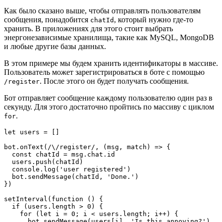
Как было сказано выше, чтобы отправлять пользователям
сообщения, понадобится
, который нужно где-то
chatId
хранить. В приложениях для этого стоит выбрать
энергонезависимые хранилища, такие как MySQL, MongoDB
и любые другие базы данных.
В этом примере мы будем хранить идентификаторы в массиве.
Пользователь может зарегистрироваться в боте с помощью
. После этого он будет получать сообщения.
/register
Бот отправляет сообщение каждому пользователю один раз в
секунду. Для этого достаточно пройтись по массиву с циклом
.
for
let users = []

bot.onText(/\/register/, (msg, match) => {

  const chatId = msg.chat.id

  users.push(chatId)

  console.log('user registered')

  bot.sendMessage(chatId, 'Done.')

})

setInterval(function () {

  if (users.length > 0) {

    for (let i = 0; i < users.length; i++) {

      bot.sendMessage(users[i], 'Is this annoying?')
