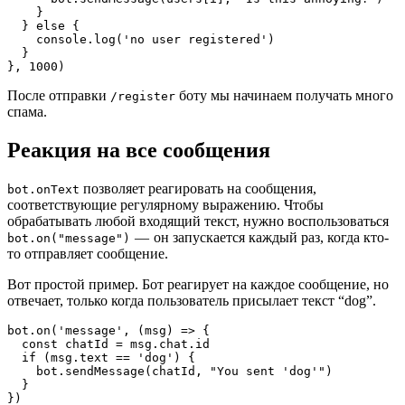
    }

  } else {

    console.log('no user registered')

  }

}, 1000)
После отправки
боту мы начинаем получать много
/register
спама.
Реакция на все сообщения
позволяет реагировать на сообщения,
bot.onText
соответствующие регулярному выражению. Чтобы
обрабатывать любой входящий текст, нужно воспользоваться
— он запускается каждый раз, когда кто-
bot.on("message")
то отправляет сообщение.
Вот простой пример. Бот реагирует на каждое сообщение, но
отвечает, только когда пользователь присылает текст “dog”.
bot.on('message', (msg) => {

  const chatId = msg.chat.id

  if (msg.text == 'dog') {

    bot.sendMessage(chatId, "You sent 'dog'")

  }

})