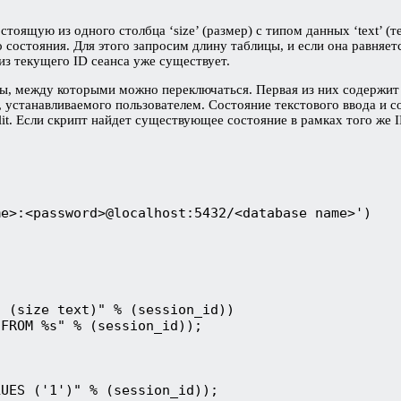
остоящую из одного столбца ‘size’ (размер) с типом данных ‘text’ 
остояния. Для этого запросим длину таблицы, и если она равняетс
з текущего ID сеанса уже существует.
ы, между которыми можно переключаться. Первая из них содержит те
устанавливаемого пользователем. Состояние текстового ввода и со
it. Если скрипт найдет существующее состояние в рамках того же 
e>:<password>@localhost:5432/<database name>')

 (size text)" % (session_id))

FROM %s" % (session_id));

UES ('1')" % (session_id));
