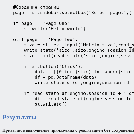
    #Создание страниц 

    page = st.sidebar.selectbox('Select page:',('
    if page == 'Page One':

        st.write('Hello world')

    elif page == 'Page Two':

        size = st.text_input('Matrix size',read_s
        write_state('size',size,engine,session_id
        size = int(read_state('size',engine,sessi
        if st.button('Click'):

            data = [[0 for (size) in range((size)
            df = pd.DataFrame(data)

            write_state_df(df,engine,session_id +
        if read_state_df(engine,session_id + '_df
            df = read_state_df(engine,session_id 
            st.write(df)
Результаты
Привычное выполнение приложения с реализацией без сохранения