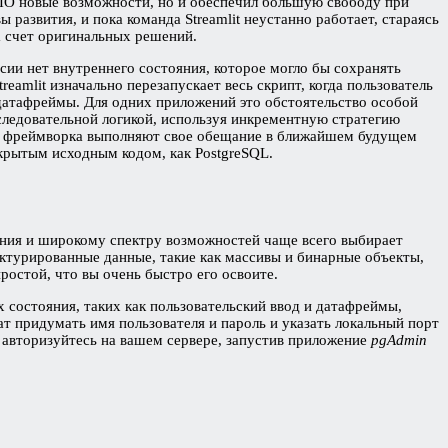
 ПО новые возможности, но и обеспечил большую свободу при
развития, и пока команда Streamlit неустанно работает, стараясь
а счет оригинальных решений.
сии нет внутреннего состояния, которое могло бы сохранять
amlit изначально перезапускает весь скрипт, когда пользователь
датафреймы. Для одних приложений это обстоятельство особой
следовательной логикой, используя инкрементную стратегию
ели фреймворка выполняют свое обещание в ближайшем будущем
крытым исходным кодом, как PostgreSQL.
вания и широкому спектру возможностей чаще всего выбирает
ктурированные данные, такие как массивы и бинарные объекты,
ростой, что вы очень быстро его освоите.
 состояния, таких как пользовательский ввод и датафреймы,
ат придумать имя пользователя и пароль и указать локальный порт
 авторизуйтесь на вашем сервере, запустив приложение
pgAdmin