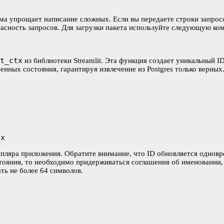
ма упрощает написание сложных. Если вы передаете строки запросов
пасность запросов. Для загрузки пакета используйте следующую ко
t_ctx
из библиотеки Streamlit. Эта функция создает уникальный 
нных состояния, гарантируя извлечение из Postgres только верных
tx
ляра приложения. Обратите внимание, что ID обновляется одновре
тояния, то необходимо придерживаться соглашения об именовании,
ать не более 64 символов.