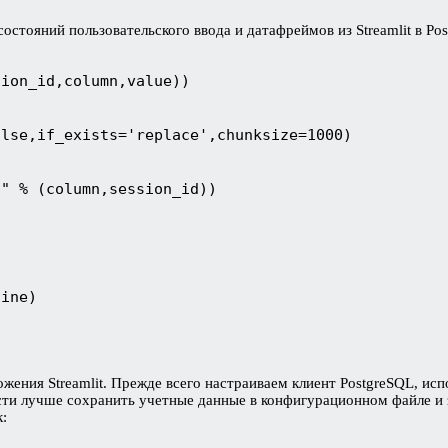
состояний пользовательского ввода и датафреймов из Streamlit в P
ion_id,column,value))

lse,if_exists='replace',chunksize=1000)

" % (column,session_id))

ine)

ения Streamlit. Прежде всего настраиваем клиент PostgreSQL, ис
ти лучше сохранить учетные данные в конфигурационном файле и за
к: