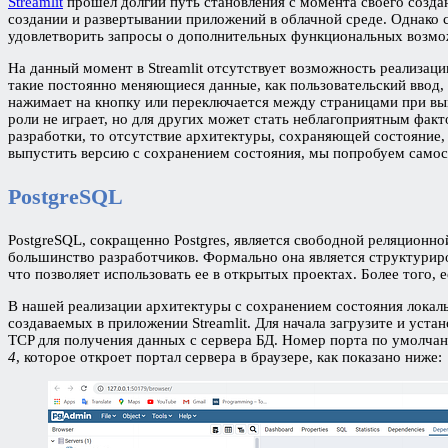
Streamlit
прошел долгий путь становления с момента своего созда
создании и развертывании приложений в облачной среде. Однако с
удовлетворить запросы о дополнительных функциональных возмож
На данный момент в Streamlit отсутствует возможность реализац
такие постоянно меняющиеся данные, как пользовательский ввод, 
нажимает на кнопку или переключается между страницами при вы
роли не играет, но для других может стать неблагоприятным фак
разработки, то отсутствие архитектуры, сохраняющей состояние,
выпустить версию с сохранением состояния, мы попробуем самост
PostgreSQL
PostgreSQL, сокращенно Postgres, является свободной реляционн
большинство разработчиков. Формально она является структуриро
что позволяет использовать ее в открытых проектах. Более того, 
В нашей реализации архитектуры с сохранением состояния локальн
создаваемых в приложении Streamlit. Для начала загрузите и устан
TCP для получения данных с сервера БД. Номер порта по умолча
4
, которое откроет портал сервера в браузере, как показано ниже: