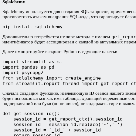
Sqlalchemy
Sqlalchemy используется для создания SQL-запросов, причем весь
противостоять атакам внедрения SQL-кода, что гарантирует безо
pip install sqlalchemy
get_repor
Дополнительно потребуется импорт метода с именем
идентификатор будет ассоциирован с каждой из актуальных переме
Далее импортируйте в скрипт Python следующие пакеты:
import streamlit as st

import pandas as pd

import psycopg2

from sqlalchemy import create_engine

from streamlit.report_thread import get_report_c
Сначала создадим функцию, извлекающую ID сеанса нашего экземп
будет использоваться как имя таблицы, хранящей переменные сос
подчеркиваний или букв (но не чисел), не содержать тире и включ
def get_session_id():

    session_id = get_report_ctx().session_id

    session_id = session_id.replace('-','_')

    session_id = '_id_' + session_id

    return session_id