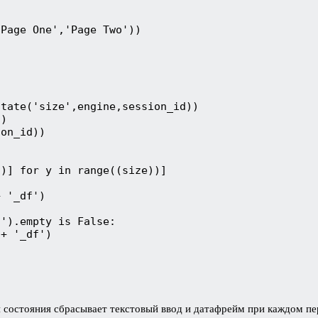
Page One','Page Two'))

tate('size',engine,session_id))

)

on_id))

)] for y in range((size))]

 '_df')

').empty is False:

+ '_df')

 состояния сбрасывает текстовый ввод и датафрейм при каждом пе