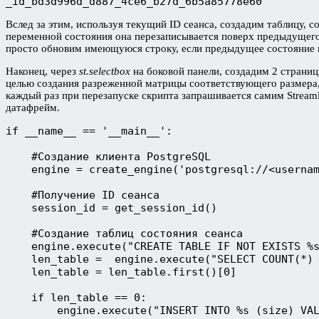
_id_bd3d996d_d887_4ce6_b27d_6b5a85778e60
Вслед за этим, используя текущий ID сеанса, создадим таблицу, с
переменной состояния она перезаписывается поверх предыдущего с
просто обновим имеющуюся строку, если предыдущее состояние и
Наконец, через
st.selectbox
на боковой панели, создадим 2 страниц
целью создания разреженной матрицы соответствующего размера, 
каждый раз при перезапуске скрипта запрашивается самим Streaml
датафрейм.
if __name__ == '__main__':

    #Создание клиента PostgreSQL 

    engine = create_engine('postgresql://<usernam
    #Получение ID сеанса 

    session_id = get_session_id()

    #Создание таблиц состояния сеанса 

    engine.execute("CREATE TABLE IF NOT EXISTS %s
    len_table =  engine.execute("SELECT COUNT(*) 
    len_table = len_table.first()[0]

    if len_table == 0:

        engine.execute("INSERT INTO %s (size) VAL