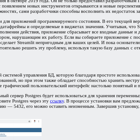
ния в октябре 2019 года. Он не только предоставил разработчикам
 появлением новых инструментов открываются и новые перспективы 
ностях, сами разработчики способны восполнить их недостаток з
ии для приложений программируемого состояния. В его текущей вер
датафреймы и определяемые в виджетах значения. Учитывая, что Stre
полнении действия, приложение сбрасывает все входные данные и 
тором, нарушающим их работу. Если вы собираете приложение с по
 сделает Streamlit непригодным для ваших целей. И пока основат
оятельно решить эту проблему, используя такую базу данных с от
ой системой управления БД, которую благодаря простоте использо
ванной, но при этом также обладает способностью хранить нестру
ее графический пользовательский интерфейс настолько понятный и п
ый сервер Postgres будет использоваться для хранения переменных
овите Postgres через эту
ссылку
. В процессе установки вам предлож
нию — 5432, его можно оставить неизменным. Завершив установку,