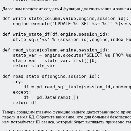
Далее нам предстоит создать 4 функции для считывания и записи 
def write_state(column,value,engine,session_id):

    engine.execute("UPDATE %s SET %s='%s'" %(sess
def write_state_df(df,engine,session_id):

    df.to_sql('%s' % (session_id),engine,index=Fa
def read_state(column,engine,session_id):

    state_var = engine.execute("SELECT %s FROM %s
    state_var = state_var.first()[0]

    return state_var

def read_state_df(engine,session_id):

    try:

        df = pd.read_sql_table(session_id,con=eng
    except:

        df = pd.DataFrame([])

    return df
Теперь создадим главную функцию нашего двухстраничного прилож
пароль и имя БД. Обратите внимание, что для большей безопаснос
нам потребуется ID сеанса, который будет выглядеть примерно та